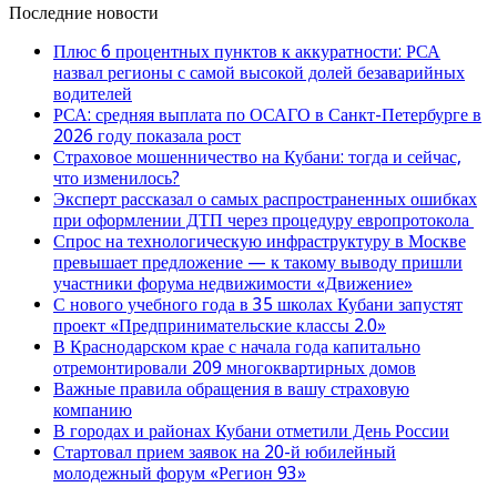
Последние новости
Плюс 6 процентных пунктов к аккуратности: РСА
назвал регионы с самой высокой долей безаварийных
водителей
РСА: средняя выплата по ОСАГО в Санкт-Петербурге в
2026 году показала рост
Страховое мошенничество на Кубани: тогда и сейчас,
что изменилось?
Эксперт рассказал о самых распространенных ошибках
при оформлении ДТП через процедуру европротокола
Спрос на технологическую инфраструктуру в Москве
превышает предложение — к такому выводу пришли
участники форума недвижимости «Движение»
С нового учебного года в 35 школах Кубани запустят
проект «Предпринимательские классы 2.0»
В Краснодарском крае с начала года капитально
отремонтировали 209 многоквартирных домов
Важные правила обращения в вашу страховую
компанию
В городах и районах Кубани отметили День России
Стартовал прием заявок на 20-й юбилейный
молодежный форум «Регион 93»