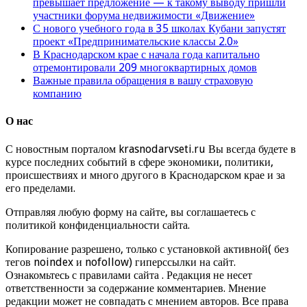
превышает предложение — к такому выводу пришли
участники форума недвижимости «Движение»
С нового учебного года в 35 школах Кубани запустят
проект «Предпринимательские классы 2.0»
В Краснодарском крае с начала года капитально
отремонтировали 209 многоквартирных домов
Важные правила обращения в вашу страховую
компанию
О нас
С новостным порталом krasnodarvseti.ru Вы всегда будете в
курсе последних событий в сфере экономики, политики,
происшествиях и много другого в Краснодарском крае и за
его пределами.
Отправляя любую форму на сайте, вы соглашаетесь с
политикой конфиденциальности сайта.
Копирование разрешено, только с установкой активной( без
тегов noindex и nofollow) гиперссылки на сайт.
Ознакомьтесь с правилами сайта . Редакция не несет
ответственности за содержание комментариев. Мнение
редакции может не совпадать с мнением авторов. Все права