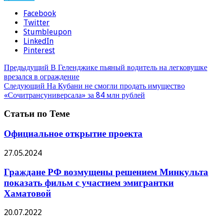
Facebook
Twitter
Stumbleupon
LinkedIn
Pinterest
Предыдущий
В Геленджике пьяный водитель на легковушке
врезался в ограждение
Следующий
На Кубани не смогли продать имущество
«Сочитрансуниверсала» за 84 млн рублей
Статьи по Теме
Официальное открытие проекта
27.05.2024
Граждане РФ возмущены решением Минкульта
показать фильм с участием эмигрантки
Хаматовой
20.07.2022