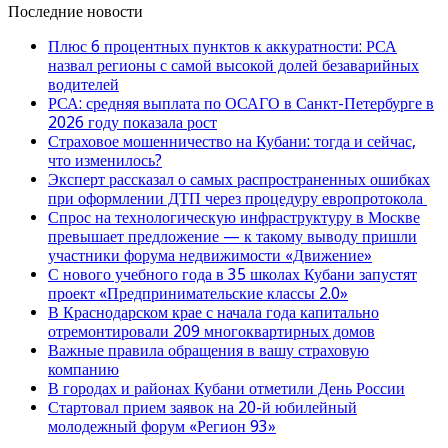
Последние новости
Плюс 6 процентных пунктов к аккуратности: РСА
назвал регионы с самой высокой долей безаварийных
водителей
РСА: средняя выплата по ОСАГО в Санкт-Петербурге в
2026 году показала рост
Страховое мошенничество на Кубани: тогда и сейчас,
что изменилось?
Эксперт рассказал о самых распространенных ошибках
при оформлении ДТП через процедуру европротокола
Спрос на технологическую инфраструктуру в Москве
превышает предложение — к такому выводу пришли
участники форума недвижимости «Движение»
С нового учебного года в 35 школах Кубани запустят
проект «Предпринимательские классы 2.0»
В Краснодарском крае с начала года капитально
отремонтировали 209 многоквартирных домов
Важные правила обращения в вашу страховую
компанию
В городах и районах Кубани отметили День России
Стартовал прием заявок на 20-й юбилейный
молодежный форум «Регион 93»