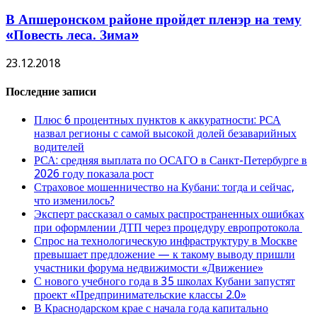
В Апшеронском районе пройдет пленэр на тему
«Повесть леса. Зима»
23.12.2018
Последние записи
Плюс 6 процентных пунктов к аккуратности: РСА
назвал регионы с самой высокой долей безаварийных
водителей
РСА: средняя выплата по ОСАГО в Санкт-Петербурге в
2026 году показала рост
Страховое мошенничество на Кубани: тогда и сейчас,
что изменилось?
Эксперт рассказал о самых распространенных ошибках
при оформлении ДТП через процедуру европротокола
Спрос на технологическую инфраструктуру в Москве
превышает предложение — к такому выводу пришли
участники форума недвижимости «Движение»
С нового учебного года в 35 школах Кубани запустят
проект «Предпринимательские классы 2.0»
В Краснодарском крае с начала года капитально