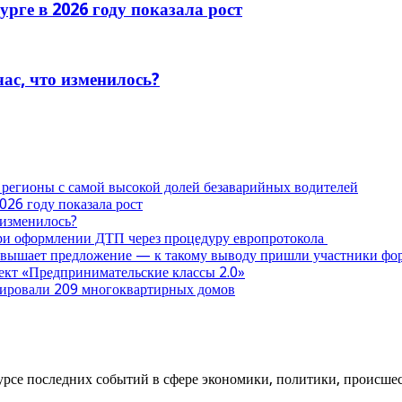
рге в 2026 году показала рост
час, что изменилось?
 регионы с самой высокой долей безаварийных водителей
026 году показала рост
 изменилось?
при оформлении ДТП через процедуру европротокола
ревышает предложение — к такому выводу пришли участники ф
оект «Предпринимательские классы 2.0»
нтировали 209 многоквартирных домов
урсе последних событий в сфере экономики, политики, происшест