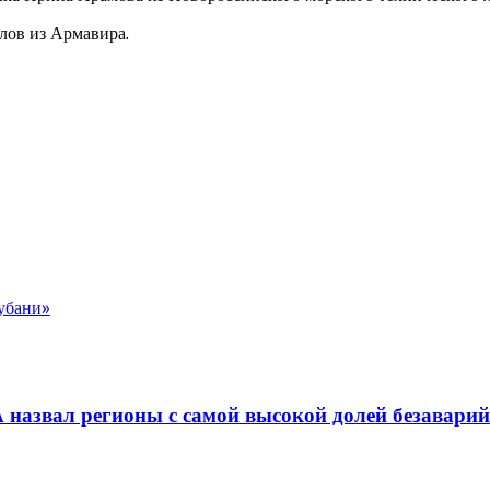
лов из Армавира.
убани»
 назвал регионы с самой высокой долей безавари