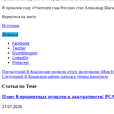
В прошлом году «Учителем года России» стал Александр Шага
Вернуться на ленту
Источник
Делиться
Facebook
Twitter
Stumbleupon
LinkedIn
Pinterest
Предыдущий
В Краснодаре подвели итоги экспедиции «Имя К
Следующий
В Крымском районе началась уборка винограда
Статьи по Теме
Плюс 6 процентных пунктов к аккуратности: РСА
21.07.2026