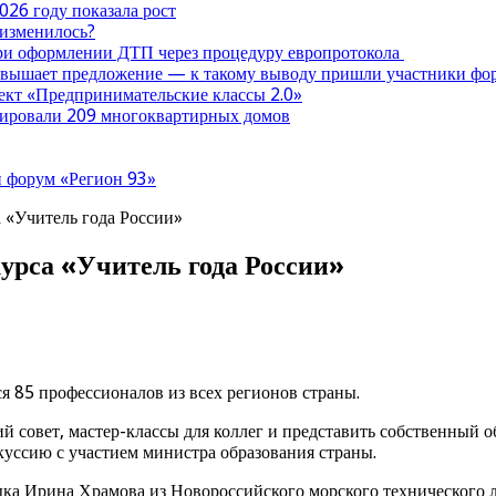
026 году показала рост
 изменилось?
при оформлении ДТП через процедуру европротокола
ревышает предложение — к такому выводу пришли участники ф
оект «Предпринимательские классы 2.0»
нтировали 209 многоквартирных домов
 форум «Регион 93»
 «Учитель года России»
урса «Учитель года России»
ся 85 профессионалов из всех регионов страны.
 совет, мастер-классы для коллег и представить собственный о
куссию с участием министра образования страны.
зыка Ирина Храмова из Новороссийского морского технического л