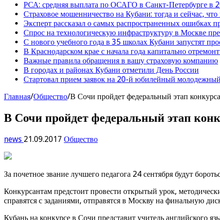
РСА: средняя выплата по ОСАГО в Санкт-Петербурге в 2
Страховое мошенничество на Кубани: тогда и сейчас, что
Эксперт рассказал о самых распространенных ошибках 
Спрос на технологическую инфраструктуру в Москве п
С нового учебного года в 35 школах Кубани запустят пр
В Краснодарском крае с начала года капитально отремо
Важные правила обращения в вашу страховую компанию
В городах и районах Кубани отметили День России
Стартовал прием заявок на 20-й юбилейный молодежный
Главная
/
Общество
/
В Сочи пройдет федеральный этап конкурса
В Сочи пройдет федеральный этап конк
news
21.09.2017
Общество
За почетное звание лучшего педагога 24 сентября будут бороть
Конкурсантам предстоит провести открытый урок, методический
справятся с заданиями, отправятся в Москву на финальную дис
Кубань на конкурсе в Сочи представит учитель английского я