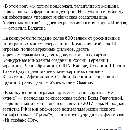
«В этом году мы хотим поддержать талантливых женщин,
работающих в сфере киноиндустрии. Неслучайно и эмблему
кинофестиваля украшает мифическая создательница
"небесных мостов" — древнегреческая богиня радуги Ирида»,
— отметила Балагова.
На конкурс было подано более 800 заявок от российских и
иностранных кинематографистов. Комиссия отобрала 14
игровых полнометражных фильмов, десять
короткометражных и девять документальных картин.
Конкурсные киноленты созданы в России, Германии,
Франции, Великобритании, США, Канаде, Испании, Швеции.
Также будут представлены кинокартины, снятые в
Казахстане, Афганистане, Сербии, Боснии и Герцеговине,
Грузии, Иране, Тунисе, Узбекистане, Ямайке.
«В конкурсной программе примет участие картина "Не
чужие" — последняя режиссерская работа Веры Глаголевой,
скоропостижно скончавшейся в августе 2017 года. Народная
артистка РФ и кинорежиссер возглавляла жюри первого
кинофестиваля "Ирида"», — цитирует учредителя фестиваля
«Интерфакс-Юг».