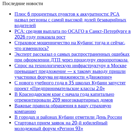
Последние новости
Плюс 6 процентных пунктов к аккуратности: РСА
назвал регионы с самой высокой долей безаварийных
водителей
РСА: средняя выплата по ОСАГО в Санкт-Петербурге в
2026 году показала рост
Страховое мошенничество на Кубани: тогда и сейчас,
что изменилось?
Эксперт рассказал о самых распространенных ошибках
при оформлении ДТП через процедуру европротокола
Спрос на технологическую инфраструктуру в Москве
превышает предложение — к такому выводу пришли
участники форума недвижимости «Движение»
С нового учебного года в 35 школах Кубани запустят
проект «Предпринимательские классы 2.0»
В Краснодарском крае с начала года капитально
отремонтировали 209 многоквартирных домов
Важные правила обращения в вашу страховую
компанию
В городах и районах Кубани отметили День России
Стартовал прием заявок на 20-й юбилейный
молодежный форум «Регион 93»