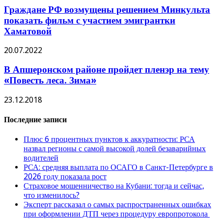
Граждане РФ возмущены решением Минкульта
показать фильм с участием эмигрантки
Хаматовой
20.07.2022
В Апшеронском районе пройдет пленэр на тему
«Повесть леса. Зима»
23.12.2018
Последние записи
Плюс 6 процентных пунктов к аккуратности: РСА
назвал регионы с самой высокой долей безаварийных
водителей
РСА: средняя выплата по ОСАГО в Санкт-Петербурге в
2026 году показала рост
Страховое мошенничество на Кубани: тогда и сейчас,
что изменилось?
Эксперт рассказал о самых распространенных ошибках
при оформлении ДТП через процедуру европротокола