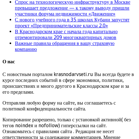
Спрос на технологическую инфраструктуру в Москве
превышает предложение — к такому выводу пришли
участники форума недвижимости «Движение»
С нового учебного года в 35 школах Кубани запустят
проект «Предпринимательские классы 2.0»
В Краснодарском крае с начала года капитально
отремонтировали 209 многоквартирных домов
Важные правила обращения в вашу страховую
компанию
О нас
С новостным порталом krasnodarvseti.ru Вы всегда будете в
курсе последних событий в сфере экономики, политики,
происшествиях и много другого в Краснодарском крае и за
его пределами.
Отправляя любую форму на сайте, вы соглашаетесь с
политикой конфиденциальности сайта.
Копирование разрешено, только с установкой активной( без
тегов noindex и nofollow) гиперссылки на сайт.
Ознакомьтесь с правилами сайта . Редакция не несет
ответственности за содержание комментариев. Мнение