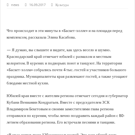
В Краснодарском крае с начала года капитально отремонтировали 209 мног
news
16.09.2017
Культура
Важные правила обращения в вашу страховую компанию
В городах и районах Кубани отметили День России
Стартовал прием заявок на 20-й юбилейный молодежный форум «Регион 93
Что происходит в эти минуты в «Баскет-холле» и на площади перед
комплексом, рассказала Элина Касабова.
— Я думаю, вы слышите и видите, как здесь весело и шумно.
Краснодарский край отмечает юбилей с размахом и местным
колоритом. В куренях и подворьях поют и танцуют. На территории
«Баскет-холла» собрались почти 4 тыс. гостей и участников большого
праздника. Муниципалитеты края развлекают гостей, а также угощают
блюдами местной кухни.
Юбилей края вместе с жителям региона отмечает сегодня и губернатор
Кубани Вениамин Кондратьев. Вместе с председателем ЗСК
Владимиром Бекетовым и своими заместителями глава региона
отправился по куреням, чтобы лично поздравить каждый район с 80-
летием образования региона. Его встречали песнями и танцами.
«В крае живут люди 120 национальностей. Это наш общий дом», —