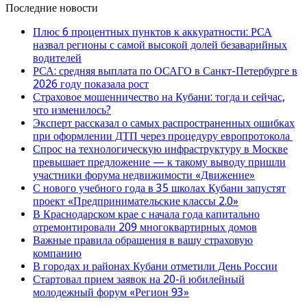
Последние новости
Плюс 6 процентных пунктов к аккуратности: РСА
назвал регионы с самой высокой долей безаварийных
водителей
РСА: средняя выплата по ОСАГО в Санкт-Петербурге в
2026 году показала рост
Страховое мошенничество на Кубани: тогда и сейчас,
что изменилось?
Эксперт рассказал о самых распространенных ошибках
при оформлении ДТП через процедуру европротокола
Спрос на технологическую инфраструктуру в Москве
превышает предложение — к такому выводу пришли
участники форума недвижимости «Движение»
С нового учебного года в 35 школах Кубани запустят
проект «Предпринимательские классы 2.0»
В Краснодарском крае с начала года капитально
отремонтировали 209 многоквартирных домов
Важные правила обращения в вашу страховую
компанию
В городах и районах Кубани отметили День России
Стартовал прием заявок на 20-й юбилейный
молодежный форум «Регион 93»