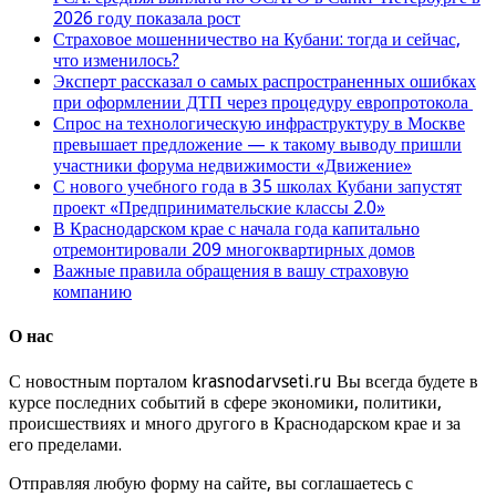
2026 году показала рост
Страховое мошенничество на Кубани: тогда и сейчас,
что изменилось?
Эксперт рассказал о самых распространенных ошибках
при оформлении ДТП через процедуру европротокола
Спрос на технологическую инфраструктуру в Москве
превышает предложение — к такому выводу пришли
участники форума недвижимости «Движение»
С нового учебного года в 35 школах Кубани запустят
проект «Предпринимательские классы 2.0»
В Краснодарском крае с начала года капитально
отремонтировали 209 многоквартирных домов
Важные правила обращения в вашу страховую
компанию
О нас
С новостным порталом krasnodarvseti.ru Вы всегда будете в
курсе последних событий в сфере экономики, политики,
происшествиях и много другого в Краснодарском крае и за
его пределами.
Отправляя любую форму на сайте, вы соглашаетесь с