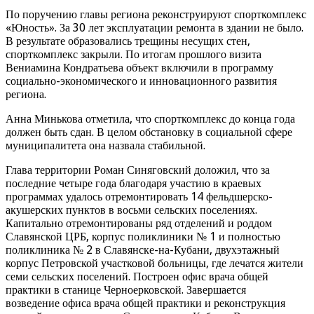
По поручению главы региона реконструируют спорткомплекс
«Юность». За 30 лет эксплуатации ремонта в здании не было.
В результате образовались трещины несущих стен,
спорткомплекс закрыли. По итогам прошлого визита
Вениамина Кондратьева объект включили в программу
социально-экономического и инновационного развития
региона.
Анна Минькова отметила, что спорткомплекс до конца года
должен быть сдан. В целом обстановку в социальной сфере
муниципалитета она назвала стабильной.
Глава территории Роман Синяговский доложил, что за
последние четыре года благодаря участию в краевых
программах удалось отремонтировать 14 фельдшерско-
акушерских пунктов в восьми сельских поселениях.
Капитально отремонтированы ряд отделений и роддом
Славянской ЦРБ, корпус поликлиники № 1 и полностью
поликлиника № 2 в Славянске-на-Кубани, двухэтажный
корпус Петровской участковой больницы, где лечатся жители
семи сельских поселений. Построен офис врача общей
практики в станице Черноерковской. Завершается
возведение офиса врача общей практики и реконструкция