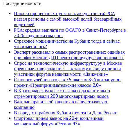
Последние новости
Плюс 6 процентных пунктов к аккуратности: РСА
назвал регионы с самой высокой долей безаварийных
водителей
РСА: средняя выплата по ОСАГО в Санкт-Петербурге в
2026 году показала рост
Страховое мошенничество на Кубани: тогда и сейчас,
что изменилось?
Эксперт рассказал о самых распространенных ошибках
при оформлении ДТП через процедуру европротокола
Спрос на технологическую инфраструктуру в Москве
превышает предложение — к такому выводу пришли
участники форума недвижимости «Движение»
С нового учебного года в 35 школах Кубани запустят
проект «Предпринимательские классы 2.0»
В Краснодарском крае с начала года капитально
отремонтировали 209 многоквартирных домов
Важные правила обращения в вашу страховую
компанию
В городах и районах Кубани отметили День России
Стартовал прием заявок на 20-й юбилейный
молодежный форум «Регион 93»