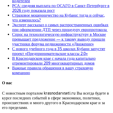
водителей
РСА: средняя выплата по ОСАГО в Санкт-Петербурге в
2026 году показала рост
Страховое мошенничество на Кубани: тогда и сейчас,
что изменилось?
Эксперт рассказал о самых распространенных ошибках
при оформлении ДТП через процедуру европротокола
Спрос на технологическую инфраструктуру в Москве
превышает предложение — к такому выводу пришли
участники форума недвижимости «Движение»
С нового учебного года в 35 школах Кубани запустят
проект «Предпринимательские классы 2.0»
В Краснодарском крае с начала года капитально
отремонтировали 209 многоквартирных домов
Важные правила обращения в вашу страховую
компанию
О нас
С новостным порталом krasnodarvseti.ru Вы всегда будете в
курсе последних событий в сфере экономики, политики,
происшествиях и много другого в Краснодарском крае и за
его пределами.