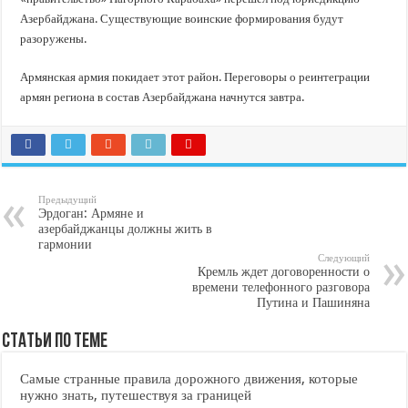
В Краснодарском крае с начала года капитально отремонтировали 209 мног
Азербайджана. Существующие воинские формирования будут
Важные правила обращения в вашу страховую компанию
разоружены.
В городах и районах Кубани отметили День России
Армянская армия покидает этот район. Переговоры о реинтеграции
Стартовал прием заявок на 20-й юбилейный молодежный форум «Регион 93
армян региона в состав Азербайджана начнутся завтра.
Предыдущий
Эрдоган: Армяне и
азербайджанцы должны жить в
гармонии
Следующий
Кремль ждет договоренности о
времени телефонного разговора
Путина и Пашиняна
Статьи по Теме
Самые странные правила дорожного движения, которые
нужно знать, путешествуя за границей