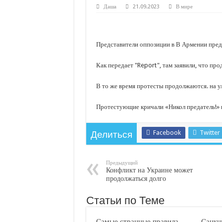
С нового учебного года в 35 школах Кубани запус
Даша
21.09.2023
В мире
В Краснодарском крае с начала года капитально 
Важные правила обращения в вашу страховую ко
Представители оппозиции в В Армении пред
В городах и районах Кубани отметили День Росси
Как передает "Report", там заявили, что про
Стартовал прием заявок на 20-й юбилейный моло
В то же время протесты продолжаются. на у
Протестующие кричали «Никол предатель!» 
Facebook
Twitter
Делиться
Предыдущий
Конфликт на Украине может
продолжаться долго
Статьи по Теме
Самые странные правила
Санкц