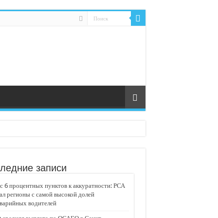
ледние записи
 6 процентных пунктов к аккуратности: РСА
ал регионы с самой высокой долей
аварийных водителей
едвижимости «Движение»