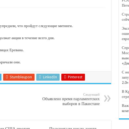
РСА:
тят проект «Предпринимательские классы 2.0»
Пете
отремонтировали 209 многоквартирных домов
Стра
сейч
мпанию
упредили, что пройдут следующие митинги.
Эксп
и
оши
должат акции в течение всего дня.
евр
дежный форум «Регион 93»
Спро
лицах Еревана.
Мос
выв
кричали они.
«Дв
С но
Stumbleupon
LinkedIn
Pinterest
запу
2.0»
В Кр
Следующий
отр
Объявлено время парламентских
выборов в Пакистане
Важ
ком
ии США против
Подсчитали число жертв,