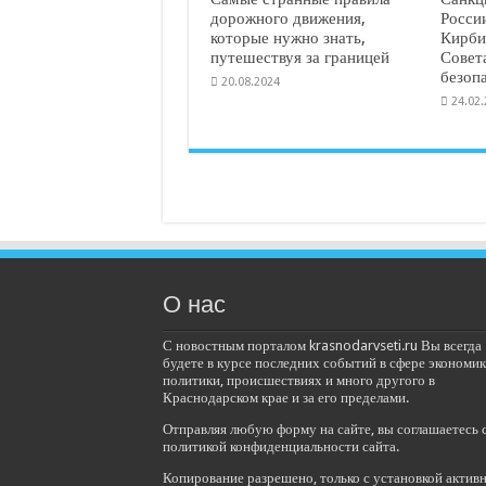
дорожного движения,
Росси
которые нужно знать,
Кирби
путешествуя за границей
Совет
безоп
20.08.2024
24.02
О нас
С новостным порталом krasnodarvseti.ru Вы всегда
будете в курсе последних событий в сфере экономик
политики, происшествиях и много другого в
Краснодарском крае и за его пределами.
Отправляя любую форму на сайте, вы соглашаетесь 
политикой конфиденциальности сайта.
Копирование разрешено, только с установкой актив