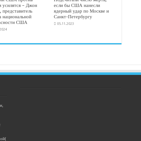
и усилятся – Джон
если бы США нанесли
, представитель
ядерный удар по Москве и
а национальной
Санкт-Петербургу
асности США
05.11.2023
.2024
и,
с
ной(