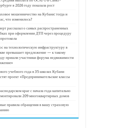
 средняя выплата по ОСАГО в Санкт-
рбурге в 2026 году показала рост
ховое мошенничество на Кубани: тогда и
ас, что изменилось?
ерт рассказал о самых распространенных
бках при оформлении ДТП через процедуру
опротокола
с на технологическую инфраструктуру в
кве превышает предложение — к такому
оду пришли участники форума недвижимости
ижение»
вого учебного года в 35 школах Кубани
стят проект «Предпринимательские классы
аснодарском крае с начала года капитально
емонтировали 209 многоквартирных домов
ные правила обращения в вашу страховую
панию