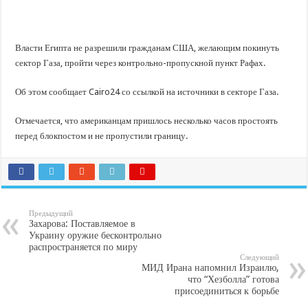
В Краснодарском крае с начала года капитально отремонтировали 209 мног
Важные правила обращения в вашу страховую компанию
В городах и районах Кубани отметили День России
Власти Египта не разрешили гражданам США, желающим покинуть
сектор Газа, пройти через контрольно-пропускной пункт Рафах.
Стартовал прием заявок на 20-й юбилейный молодежный форум «Регион 93
Об этом сообщает Cairo24 со ссылкой на источники в секторе Газа.
Отмечается, что американцам пришлось несколько часов простоять
перед блокпостом и не пропустили границу.
Предыдущий
Захарова: Поставляемое в
Украину оружие бесконтрольно
распространяется по миру
Следующий
МИД Ирана напомнил Израилю,
что “Хезболла” готова
присоединиться к борьбе