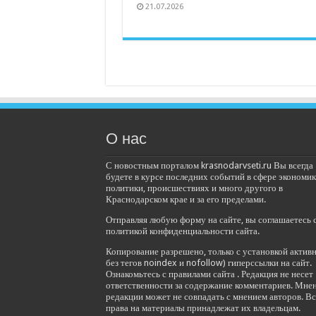
21.07.2026
О нас
С новостным порталом krasnodarvseti.ru Вы всегда
будете в курсе последних событий в сфере экономик
политики, происшествиях и много другого в
Краснодарском крае и за его пределами.
Отправляя любую форму на сайте, вы соглашаетесь 
политикой конфиденциальности сайта.
Копирование разрешено, только с установкой актив
без тегов noindex и nofollow) гиперссылки на сайт.
Ознакомьтесь с правилами сайта . Редакция не несет
ответственности за содержание комментариев. Мне
редакции может не совпадать с мнением авторов. Вс
права на материалы принадлежат их владельцам.