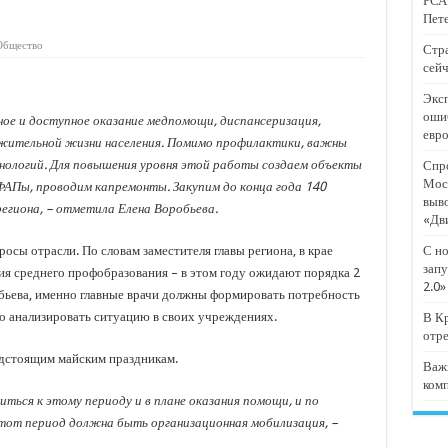
РСА:
тят проект «Предпринимательские классы 2.0»
Пете
отремонтировали 209 многоквартирных домов
Общество
Стра
сейч
мпанию
Эксп
и
оши
ное и доступное оказание медпомощи, диспансеризация,
евр
дежный форум «Регион 93»
лжительной жизни населения. Помимо профилактики, важны
нологий. Для повышения уровня этой работы создаем объекты
Спро
Мос
ФАПы, проводим капремонты. Закупим до конца года 140
выв
егиона, – отметила Елена Воробьева.
«Дв
осы отрасли. По словам заместителя главы региона, в крае
С но
запу
я среднего профобразования – в этом году ожидают порядка 2
2.0»
бьева, именно главные врачи должны формировать потребность
но анализировать ситуацию в своих учреждениях.
В Кр
отр
едстоящим майским праздникам.
Важ
ком
ться к этому периоду и в плане оказания помощи, и по
от период должна быть организационная мобилизация, –