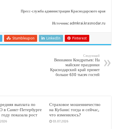
Пресс-служба администрации Краснодарского края
Источник:
admkrai.krasnodar.ru
Stumbleupon
LinkedIn
Pinterest
Следующий
Вениамин Кондратьев: На
майские праздники
Краснодарский край примет
больше 630 тысяч гостей
средняя выплата по
Страховое мошенничество
 в Санкт-Петербурге
на Кубани: тогда и сейчас,
 году показала рост
что изменилось?
.2026
03.07.2026