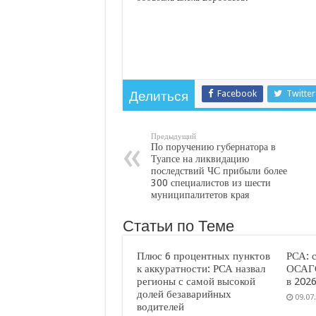
Facebook
Twitter
Делиться
Предыдущий
По поручению губернатора в
Туапсе на ликвидацию
последствий ЧС прибыли более
300 специалистов из шести
муниципалитетов края
Статьи по Теме
Плюс 6 процентных пунктов
РСА: 
к аккуратности: РСА назвал
ОСАГО
регионы с самой высокой
в 2026
долей безаварийных
09.07
водителей