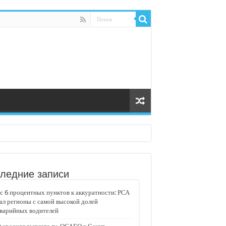
ледние записи
 6 процентных пунктов к аккуратности: РСА
ал регионы с самой высокой долей
аварийных водителей
едвижимости «Движение»