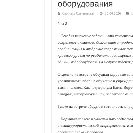
оборудования
С нового учебного года в 35 школах Кубани запус
В Краснодарском крае с начала года капитально 
Светлана Олтушевская
30.04.2026
Важные правила обращения в вашу страховую ко
1 из 3
В городах и районах Кубани отметили День Росси
– Сегодня ключевые задачи – это качествен
Стартовал прием заявок на 20-й юбилейный моло
сохранение активного долголетия и продо
реабилитация и внедрение современных тех
краевого уровня по реабилитации, строим 
единиц медоборудования в медучреждения р
Отдельно на встрече обсудили кадровые вопр
увеличивают набор на обучение в учреждени
тысяч человек. Как подчеркнула Елена Воро
в кадрах, информируя о ней, заблаговремен
Также на встрече обсудили готовность к пр
– Поручила коллегам максимально подготови
антитеррористической защищенности. В эт
добавила Елена Воробьева.