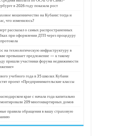
 средняя выплата по ОСАГО в Санкт-
рбурге в 2026 году показала рост
ховое мошенничество на Кубани: тогда и
ас, что изменилось?
ерт рассказал о самых распространенных
бках при оформлении ДТП через процедуру
опротокола
с на технологическую инфраструктуру в
кве превышает предложение — к такому
оду пришли участники форума недвижимости
ижение»
вого учебного года в 35 школах Кубани
стят проект «Предпринимательские классы
аснодарском крае с начала года капитально
емонтировали 209 многоквартирных домов
ные правила обращения в вашу страховую
панию