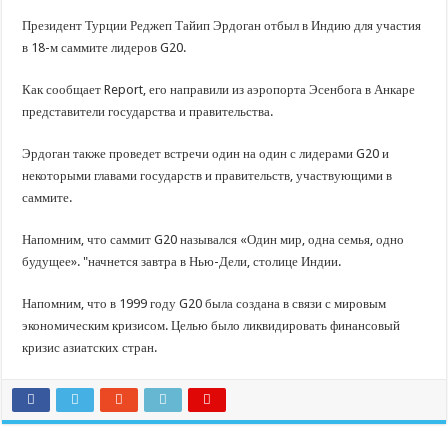
В Краснодарском крае с начала года капитально отремонтировали 209 мног
Президент Турции Реджеп Тайип Эрдоган отбыл в Индию для участия
Важные правила обращения в вашу страховую компанию
в 18-м саммите лидеров G20.
В городах и районах Кубани отметили День России
Как сообщает Report, его направили из аэропорта Эсенбога в Анкаре
Стартовал прием заявок на 20-й юбилейный молодежный форум «Регион 93
представители государства и правительства.
Эрдоган также проведет встречи один на один с лидерами G20 и
некоторыми главами государств и правительств, участвующими в
саммите.
Напомним, что саммит G20 назывался «Один мир, одна семья, одно
будущее». "начнется завтра в Нью-Дели, столице Индии.
Напомним, что в 1999 году G20 была создана в связи с мировым
экономическим кризисом. Целью было ликвидировать финансовый
кризис азиатских стран.