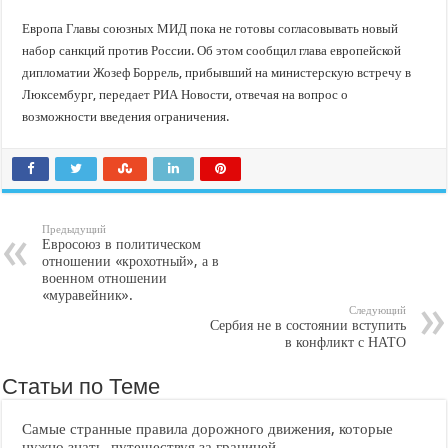
В Краснодарском крае с начала года капитально отремонтировали 209 мног
Европа Главы союзных МИД пока не готовы согласовывать новый
Важные правила обращения в вашу страховую компанию
набор санкций против России. Об этом сообщил глава европейской
В городах и районах Кубани отметили День России
дипломатии Жозеф Боррель, прибывший на министерскую встречу в
Люксембург, передает РИА Новости, отвечая на вопрос о
Стартовал прием заявок на 20-й юбилейный молодежный форум «Регион 93
возможности введения ограничения.
Предыдущий
Евросоюз в политическом
отношении «крохотный», а в
военном отношении
«муравейник».
Следующий
Сербия не в состоянии вступить
в конфликт с НАТО
Статьи по Теме
Самые странные правила дорожного движения, которые
нужно знать, путешествуя за границей