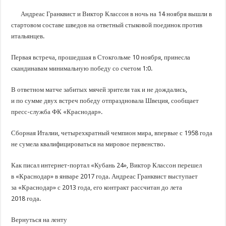
В Краснодарском крае с начала года капитально отремонтировали 209 мног
Андреас Гранквист и Виктор Классон в ночь на 14 ноября вышли в
Важные правила обращения в вашу страховую компанию
стартовом составе шведов на ответный стыковой поединок против
В городах и районах Кубани отметили День России
итальянцев.
Стартовал прием заявок на 20-й юбилейный молодежный форум «Регион 93
Первая встреча, прошедшая в Стокгольме 10 ноября, принесла
скандинавам минимальную победу со счетом 1:0.
В ответном матче забитых мячей зрители так и не дождались,
и по сумме двух встреч победу отпраздновала Швеция, сообщает
пресс-служба ФК «Краснодар».
Сборная Италии, четырехкратный чемпион мира, впервые с 1958 года
не сумела квалифицироваться на мировое первенство.
Как писал интернет-портал «Кубань 24», Виктор Классон перешел
в «Краснодар» в январе 2017 года. Андреас Гранквист выступает
за «Краснодар» с 2013 года, его контракт рассчитан до лета
2018 года.
Вернуться на ленту