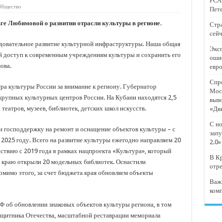
РСА:
тят проект «Предпринимательские классы 2.0»
Общество
Пете
отремонтировали 209 многоквартирных домов
ге Любимовой о развитии отрасли культуры в регионе.
Стра
сейч
мпанию
довательное развитие культурной инфраструктуры. Наша общая
Эксп
и
й доступ к современным учреждениям культуры и сохранить его
оши
ова.
евр
дежный форум «Регион 93»
Спро
а культуры России за внимание к региону. Губернатор
Мос
 крупных культурных центров России. На Кубани находятся 2,5
выв
театров, музеев, библиотек, детских школ искусств.
«Дв
С но
ли господдержку на ремонт и оснащение объектов культуры – с
запу
 2025 году. Всего на развитие культуры ежегодно направляем 20
2.0»
ствию с 2019 года в рамках нацпроекта «Культура», который
В Кр
у краю открыли 20 модельных библиотек. Оснастили
отр
омимо этого, за счет бюджета края обновляем объекты
Важ
ком
 об обновлении знаковых объектов культуры региона, в том
ащитника Отечества, масштабной реставрации мемориала