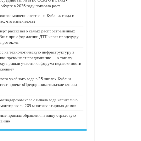
 средняя выплата по ОСАГО в Санкт-
рбурге в 2026 году показала рост
ховое мошенничество на Кубани: тогда и
ас, что изменилось?
ерт рассказал о самых распространенных
бках при оформлении ДТП через процедуру
опротокола
с на технологическую инфраструктуру в
кве превышает предложение — к такому
оду пришли участники форума недвижимости
ижение»
вого учебного года в 35 школах Кубани
стят проект «Предпринимательские классы
аснодарском крае с начала года капитально
емонтировали 209 многоквартирных домов
ные правила обращения в вашу страховую
панию