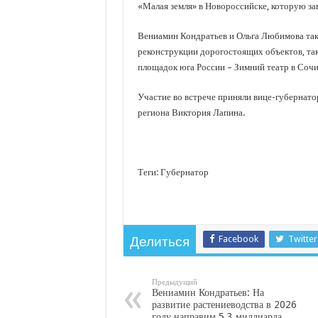
«Малая земля» в Новороссийске, которую зав
Вениамин Кондратьев и Ольга Любимова та
реконструкции дорогостоящих объектов, так
площадок юга России – Зимний театр в Сочи
Участие во встрече приняли вице-губернато
региона Виктория Лапина.
Теги: Губернатор
Facebook
Twitter
Делиться
Предыдущий
Вениамин Кондратьев: На
развитие растениеводства в 2026
году направим 5,3 миллиарда