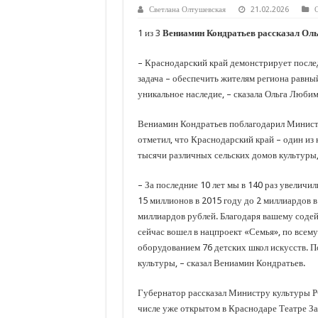
С нового учебного года в 35 школах Кубани запус
Светлана Олтушевская
21.02.2026
В Краснодарском крае с начала года капитально 
1 из 3
Вениамин Кондратьев рассказал Оль
Важные правила обращения в вашу страховую ко
– Краснодарский край демонстрирует после
В городах и районах Кубани отметили День Росси
задача – обеспечить жителям региона равны
уникальное наследие, – сказала Ольга Любим
Стартовал прием заявок на 20-й юбилейный моло
Вениамин Кондратьев поблагодарил Министр
отметил, что Краснодарский край – один из
тысячи различных сельских домов культуры, 
– За последние 10 лет мы в 140 раз увеличи
15 миллионов в 2015 году до 2 миллиардов в
миллиардов рублей. Благодаря вашему содей
сейчас вошел в нацпроект «Семья», по всем
оборудованием 76 детских школ искусств. П
культуры, – сказал Вениамин Кондратьев.
Губернатор рассказал Министру культуры РФ
числе уже открытом в Краснодаре Театре З