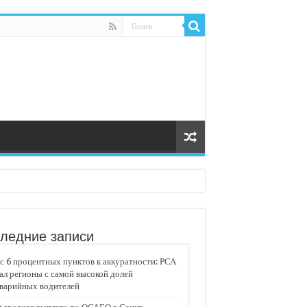
ледние записи
 6 процентных пунктов к аккуратности: РСА
ал регионы с самой высокой долей
аварийных водителей
едвижимости «Движение»