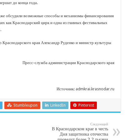
ершат до конца года.
кже обсудили возможные способы и механизмы финансирования
их как Краснодарский цирк и одна из главных фестивальных
.
р Краснодарского края Александр Руденко и министр культуры
Пресс-служба администрации Краснодарского края
Источник:
admkrai.krasnodar.ru
Stumbleupon
LinkedIn
Pinterest
Следующий
В Краснодарском крае в честь
Дня защитника отечества
проведут более 2,2 тысячи