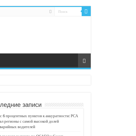
ледние записи
 6 процентных пунктов к аккуратности: РСА
ал регионы с самой высокой долей
аварийных водителей
едвижимости «Движение»