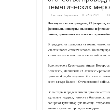
С нового учебного года в 35 школах Кубани запус
тематических мер
В Краснодарском крае с начала года капитально 
Светлана Олтушевская
22.02.2026
О
Важные правила обращения в вашу страховую ко
Накануне и в сам праздник, 23 февраля, в
В городах и районах Кубани отметили День Росси
фестивали, концерты, выставки и флешмо
Стартовал прием заявок на 20-й юбилейный моло
войны, приготовят посылки и открытки б
В преддверии праздника на военно-мемориа
участие более 2 тысяч человек. По всему кр
к памятникам и мемориалам военной истори
Всю неделю в Краснодаре, Анапе, Новоросс
Каневском, Лабинском и Славянском района
проекта «Судьба солдата». Жителям помога
вести в годы Великой Отечественной войны.
Волонтеры и представители органов местно
адресные подарки, помогут в бытовых вопр
собирают гуманитарную помощь, отправляют
военнослужащих проведут концерты.