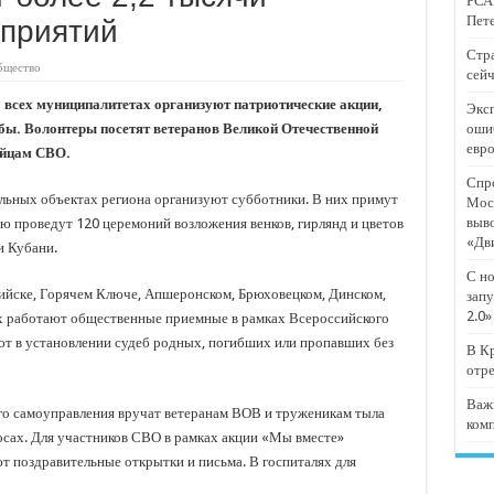
РСА:
тят проект «Предпринимательские классы 2.0»
Пете
оприятий
отремонтировали 209 многоквартирных домов
Стра
бщество
сейч
мпанию
о всех муниципалитетах организуют патриотические акции,
Эксп
и
бы. Волонтеры посетят ветеранов Великой Отечественной
оши
евр
дежный форум «Регион 93»
ойцам СВО.
Спро
льных объектах региона организуют субботники. В них примут
Мос
выв
аю проведут 120 церемоний возложения венков, гирлянд и цветов
«Дв
и Кубани.
С но
ийске, Горячем Ключе, Апшеронском, Брюховецком, Динском,
запу
2.0»
х работают общественные приемные в рамках Всероссийского
ют в установлении судеб родных, погибших или пропавших без
В Кр
отр
Важ
го самоуправления вручат ветеранам ВОВ и труженикам тыла
ком
осах. Для участников СВО в рамках акции «Мы вместе»
 поздравительные открытки и письма. В госпиталях для