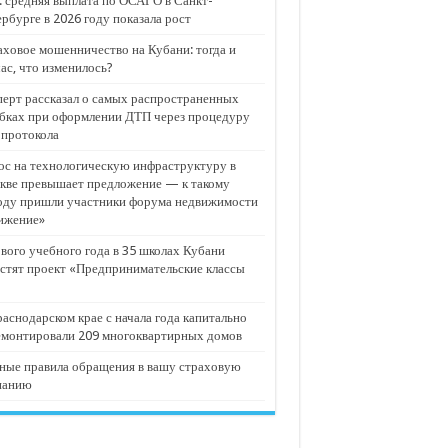
 средняя выплата по ОСАГО в Санкт-
рбурге в 2026 году показала рост
ховое мошенничество на Кубани: тогда и
ас, что изменилось?
ерт рассказал о самых распространенных
бках при оформлении ДТП через процедуру
опротокола
с на технологическую инфраструктуру в
кве превышает предложение — к такому
оду пришли участники форума недвижимости
ижение»
вого учебного года в 35 школах Кубани
стят проект «Предпринимательские классы
аснодарском крае с начала года капитально
емонтировали 209 многоквартирных домов
ные правила обращения в вашу страховую
панию