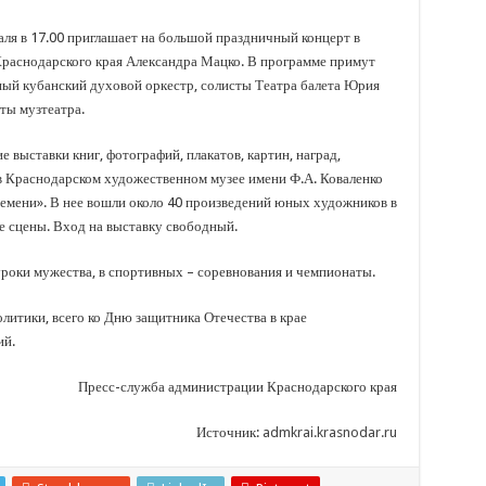
ля в 17.00 приглашает на большой праздничный концерт в
Краснодарского края Александра Мацко. В программе примут
ный кубанский духовой оркестр, солисты Театра балета Юрия
ты музтеатра.
 выставки книг, фотографий, плакатов, картин, наград,
в Краснодарском художественном музее имени Ф.А. Коваленко
емени». В нее вошли около 40 произведений юных художников в
ые сцены. Вход на выставку свободный.
роки мужества, в спортивных – соревнования и чемпионаты.
итики, всего ко Дню защитника Отечества в крае
ий.
Пресс-служба администрации Краснодарского края
Источник:
admkrai.krasnodar.ru