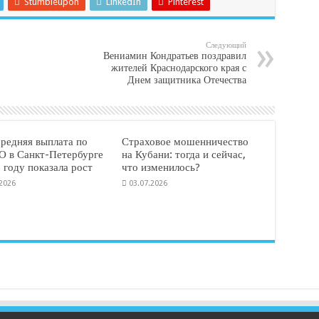
Stumbleupon
LinkedIn
Pinterest
Следующий
Вениамин Кондратьев поздравил
жителей Краснодарского края с
Днем защитника Отечества
средняя выплата по
Страховое мошенничество
 в Санкт-Петербурге
на Кубани: тогда и сейчас,
 году показала рост
что изменилось?
.2026
03.07.2026