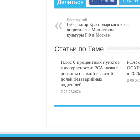
Facebook
Twitter
Делиться
Предыдущий
Губернатор Краснодарского края
встретился с Министром
культуры РФ в Москве
Статьи по Теме
Плюс 6 процентных пунктов
РСА: 
к аккуратности: РСА назвал
ОСАГО
регионы с самой высокой
в 2026
долей безаварийных
09.07
водителей
21.07.2026