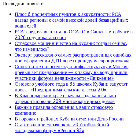
Последние новости
Плюс 6 процентных пунктов к аккуратности: РСА
назвал регионы с самой высокой долей безаварийных
водителей
РСА: средняя выплата по ОСАГО в Санкт-Петербурге в
2026 году показала рост
Страховое мошенничество на Кубани: тогда и сейчас,
что изменилось?
Эксперт рассказал о самых распространенных ошибках
при оформлении ДТП через процедуру европротокола
Спрос на технологическую инфраструктуру в Москве
превышает предложение — к такому выводу пришли
участники форума недвижимости «Движение»
С нового учебного года в 35 школах Кубани запустят
проект «Предпринимательские классы 2.0»
В Краснодарском крае с начала года капитально
отремонтировали 209 многоквартирных домов
Важные правила обращения в вашу страховую
компанию
В городах и районах Кубани отметили День России
Стартовал прием заявок на 20-й юбилейный
молодежный форум «Регион 93»