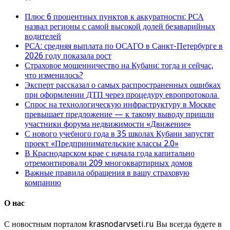
Плюс 6 процентных пунктов к аккуратности: РСА
назвал регионы с самой высокой долей безаварийных
водителей
РСА: средняя выплата по ОСАГО в Санкт-Петербурге в
2026 году показала рост
Страховое мошенничество на Кубани: тогда и сейчас,
что изменилось?
Эксперт рассказал о самых распространенных ошибках
при оформлении ДТП через процедуру европротокола
Спрос на технологическую инфраструктуру в Москве
превышает предложение — к такому выводу пришли
участники форума недвижимости «Движение»
С нового учебного года в 35 школах Кубани запустят
проект «Предпринимательские классы 2.0»
В Краснодарском крае с начала года капитально
отремонтировали 209 многоквартирных домов
Важные правила обращения в вашу страховую
компанию
О нас
С новостным порталом krasnodarvseti.ru Вы всегда будете в