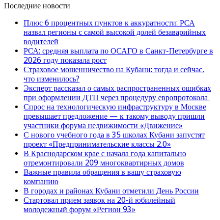
Последние новости
Плюс 6 процентных пунктов к аккуратности: РСА
назвал регионы с самой высокой долей безаварийных
водителей
РСА: средняя выплата по ОСАГО в Санкт-Петербурге в
2026 году показала рост
Страховое мошенничество на Кубани: тогда и сейчас,
что изменилось?
Эксперт рассказал о самых распространенных ошибках
при оформлении ДТП через процедуру европротокола
Спрос на технологическую инфраструктуру в Москве
превышает предложение — к такому выводу пришли
участники форума недвижимости «Движение»
С нового учебного года в 35 школах Кубани запустят
проект «Предпринимательские классы 2.0»
В Краснодарском крае с начала года капитально
отремонтировали 209 многоквартирных домов
Важные правила обращения в вашу страховую
компанию
В городах и районах Кубани отметили День России
Стартовал прием заявок на 20-й юбилейный
молодежный форум «Регион 93»