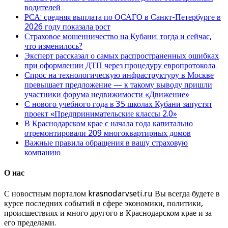
водителей
РСА: средняя выплата по ОСАГО в Санкт-Петербурге в
2026 году показала рост
Страховое мошенничество на Кубани: тогда и сейчас,
что изменилось?
Эксперт рассказал о самых распространенных ошибках
при оформлении ДТП через процедуру европротокола
Спрос на технологическую инфраструктуру в Москве
превышает предложение — к такому выводу пришли
участники форума недвижимости «Движение»
С нового учебного года в 35 школах Кубани запустят
проект «Предпринимательские классы 2.0»
В Краснодарском крае с начала года капитально
отремонтировали 209 многоквартирных домов
Важные правила обращения в вашу страховую
компанию
О нас
С новостным порталом krasnodarvseti.ru Вы всегда будете в
курсе последних событий в сфере экономики, политики,
происшествиях и много другого в Краснодарском крае и за
его пределами.