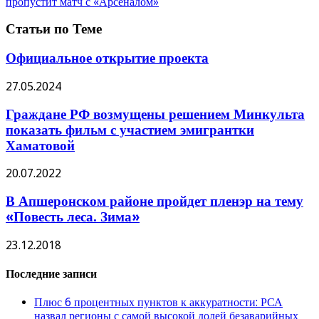
пропустит матч с «Арсеналом»
Статьи по Теме
Официальное открытие проекта
27.05.2024
Граждане РФ возмущены решением Минкульта
показать фильм с участием эмигрантки
Хаматовой
20.07.2022
В Апшеронском районе пройдет пленэр на тему
«Повесть леса. Зима»
23.12.2018
Последние записи
Плюс 6 процентных пунктов к аккуратности: РСА
назвал регионы с самой высокой долей безаварийных