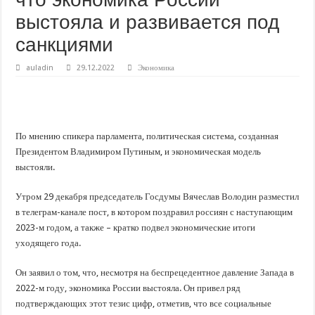
В Краснодарском крае с начала года капитально отремонтировали 209 мног
выстояла и развивается под
Важные правила обращения в вашу страховую компанию
санкциями
В городах и районах Кубани отметили День России
Стартовал прием заявок на 20-й юбилейный молодежный форум «Регион 93
auladin
29.12.2022
Экономика
По мнению спикера парламента, политическая система, созданная
Президентом Владимиром Путиным, и экономическая модель
выстояли.
Утром 29 декабря председатель Госдумы Вячеслав Володин разместил
в телеграм-канале пост, в котором поздравил россиян с наступающим
2023-м годом, а также – кратко подвел экономические итоги
уходящего года.
Он заявил о том, что, несмотря на беспрецедентное давление Запада в
2022-м году, экономика России выстояла. Он привел ряд
подтверждающих этот тезис цифр, отметив, что все социальные