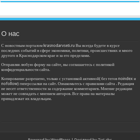
О нас
С новостным порталом krasnodarvseti.ru Вы всегда будете в курсе
последних событий в сфере экономики, политики, происшествиях и много
другого в Краснодарском крае и за его пределами.
Отправляя любую форму на сайте, вы соглашаетесь с политикой
конфиденциальности сайта.
Копирование разрешено, только с установкой активной( без тегов noindex и
nofollow) гиперссылки на сайт. Ознакомьтесь с правилами сайта . Редакция
не несет ответственности за содержание комментариев. Мнение редакции
может не совпадать с мнением авторов. Все права на материалы
принадлежат их владельцам.
Powered by
WordPress
| Designed by
TieLabs