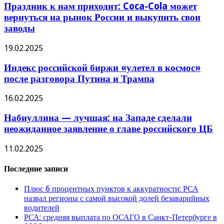
Праздник к нам приходит: Coca-Cola может
вернуться на рынок России и выкупить свои
заводы
19.02.2025
Индекс российской биржи «улетел в космос»
после разговора Путина и Трампа
16.02.2025
Набиуллина — лучшая: на Западе сделали
неожиданное заявление о главе российского ЦБ
11.02.2025
Последние записи
Плюс 6 процентных пунктов к аккуратности: РСА
назвал регионы с самой высокой долей безаварийных
водителей
РСА: средняя выплата по ОСАГО в Санкт-Петербурге в