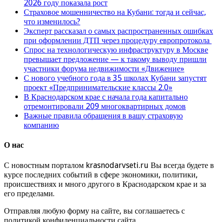
2026 году показала рост
Страховое мошенничество на Кубани: тогда и сейчас,
что изменилось?
Эксперт рассказал о самых распространенных ошибках
при оформлении ДТП через процедуру европротокола
Спрос на технологическую инфраструктуру в Москве
превышает предложение — к такому выводу пришли
участники форума недвижимости «Движение»
С нового учебного года в 35 школах Кубани запустят
проект «Предпринимательские классы 2.0»
В Краснодарском крае с начала года капитально
отремонтировали 209 многоквартирных домов
Важные правила обращения в вашу страховую
компанию
О нас
С новостным порталом krasnodarvseti.ru Вы всегда будете в
курсе последних событий в сфере экономики, политики,
происшествиях и много другого в Краснодарском крае и за
его пределами.
Отправляя любую форму на сайте, вы соглашаетесь с
политикой конфиденциальности сайта.