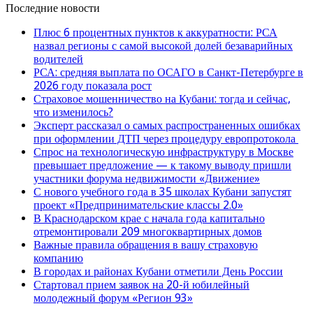
Последние новости
Плюс 6 процентных пунктов к аккуратности: РСА
назвал регионы с самой высокой долей безаварийных
водителей
РСА: средняя выплата по ОСАГО в Санкт-Петербурге в
2026 году показала рост
Страховое мошенничество на Кубани: тогда и сейчас,
что изменилось?
Эксперт рассказал о самых распространенных ошибках
при оформлении ДТП через процедуру европротокола
Спрос на технологическую инфраструктуру в Москве
превышает предложение — к такому выводу пришли
участники форума недвижимости «Движение»
С нового учебного года в 35 школах Кубани запустят
проект «Предпринимательские классы 2.0»
В Краснодарском крае с начала года капитально
отремонтировали 209 многоквартирных домов
Важные правила обращения в вашу страховую
компанию
В городах и районах Кубани отметили День России
Стартовал прием заявок на 20-й юбилейный
молодежный форум «Регион 93»