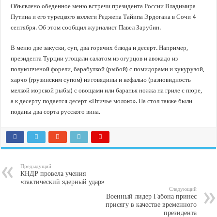
В Краснодарском крае с начала года капитально отремонтировали 209 мног
Объявлено обеденное меню встречи президента России Владимира
Важные правила обращения в вашу страховую компанию
Путина и его турецкого коллеги Реджепа Тайипа Эрдогана в Сочи 4
сентября. Об этом сообщил журналист Павел Зарубин.
В городах и районах Кубани отметили День России
Стартовал прием заявок на 20-й юбилейный молодежный форум «Регион 93
В меню две закуски, суп, два горячих блюда и десерт. Например,
президента Турции угощали салатом из огурцов и авокадо из
полукопченой форели, барабулкой (рыбой) с помидорами и кукурузой,
харчо (грузинским супом) из говядины и кефалью (разновидность
мелкой морской рыбы) с овощами или баранья ножка на гриле с пюре,
а к десерту подается десерт «Птичье молоко». На стол также были
поданы два сорта русского вина.
Предыдущий
КНДР провела учения
«тактический ядерный удар»
Следующий
Военный лидер Габона принес
присягу в качестве временного
президента