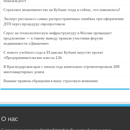
показала рост
Страховое мошенничество на Кубани: тогда и сейчас, что изменилось?
Эксперт рассказал о самых распространенных ошибках при оформлении
ДТП через процедуру европротокола
Спрос на технологическую инфраструктуру в Москве превышает
предложение — к такому выводу пришли участники форума
недвижимости «Движение»
С нового учебного года в 35 школах Кубани запустят проект
«Предпринимательские классы 2.0»
В Краснодарском крае с начала года капитально отремонтировали 209
многоквартирных домов
Важные правила обращения в вашу страховую компанию
О нас
С новостным порталом krasnodarvseti.ru Вы всегда будете в курсе