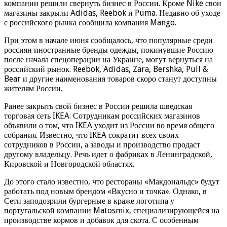
компании решили свернуть бизнес в России. Кроме Nike свои
магазины закрыли Adidas, Reebok и Puma. Недавно об уходе
с российского рынка сообщила компания Mango.
При этом в начале июня сообщалось, что популярные среди
россиян иностранные бренды одежды, покинувшие Россию
после начала спецоперации на Украине, могут вернуться на
российский рынок. Reebok, Adidas, Zara, Bershka, Pull &
Bear и другие наименования товаров скоро станут доступны
жителям России.
Ранее закрыть свой бизнес в России решила шведская
торговая сеть IKEA. Сотрудникам российских магазинов
объявили о том, что IKEA уходит из России во время общего
собрания. Известно, что IKEA сократит всех своих
сотрудников в России, а заводы и производство продаст
другому владельцу. Речь идет о фабриках в Ленинградской,
Кировской и Новгородской областях.
До этого стало известно, что рестораны «Макдональдс» будут
работать под новым брендом «Вкусно и точка». Однако, в
Сети заподозрили бургерные в краже логотипа у
португальской компании Matosmix, специализирующейся на
производстве кормов и добавок для скота. С особенным