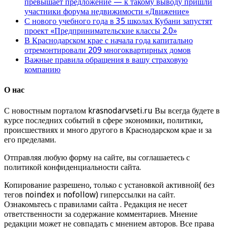
превышает предложение — к такому выводу пришли
участники форума недвижимости «Движение»
С нового учебного года в 35 школах Кубани запустят
проект «Предпринимательские классы 2.0»
В Краснодарском крае с начала года капитально
отремонтировали 209 многоквартирных домов
Важные правила обращения в вашу страховую
компанию
О нас
С новостным порталом krasnodarvseti.ru Вы всегда будете в
курсе последних событий в сфере экономики, политики,
происшествиях и много другого в Краснодарском крае и за
его пределами.
Отправляя любую форму на сайте, вы соглашаетесь с
политикой конфиденциальности сайта.
Копирование разрешено, только с установкой активной( без
тегов noindex и nofollow) гиперссылки на сайт.
Ознакомьтесь с правилами сайта . Редакция не несет
ответственности за содержание комментариев. Мнение
редакции может не совпадать с мнением авторов. Все права