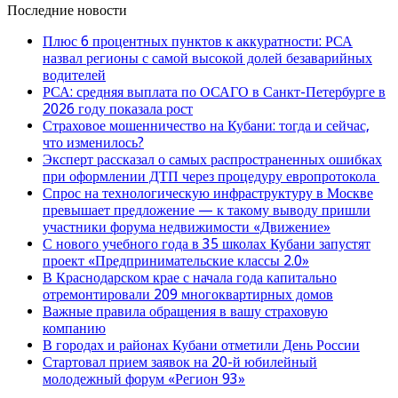
Последние новости
Плюс 6 процентных пунктов к аккуратности: РСА
назвал регионы с самой высокой долей безаварийных
водителей
РСА: средняя выплата по ОСАГО в Санкт-Петербурге в
2026 году показала рост
Страховое мошенничество на Кубани: тогда и сейчас,
что изменилось?
Эксперт рассказал о самых распространенных ошибках
при оформлении ДТП через процедуру европротокола
Спрос на технологическую инфраструктуру в Москве
превышает предложение — к такому выводу пришли
участники форума недвижимости «Движение»
С нового учебного года в 35 школах Кубани запустят
проект «Предпринимательские классы 2.0»
В Краснодарском крае с начала года капитально
отремонтировали 209 многоквартирных домов
Важные правила обращения в вашу страховую
компанию
В городах и районах Кубани отметили День России
Стартовал прием заявок на 20-й юбилейный
молодежный форум «Регион 93»