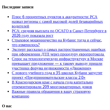
Последние записи
Плюс 6 процентных пунктов к аккуратности: РСА
назвал регионы с самой высокой долей безаварийных
водителей
РСА: средняя выплата по ОСАГО в Санкт-Петербурге в
2026 году показала рост
Страховое мошенничество на Кубани: тогда и сейчас,
что изменилось?
Эксперт рассказал о самых распространенных ошибках
при оформлении ДТП через процедуру европротокола
Спрос на технологическую инфраструктуру в Москве
превышает предложение — к такому выводу пришли
участники форума недвижимости «Движение»
С нового учебного года в 35 школах Кубани запустят
проект «Предпринимательские классы 2.0»
В Краснодарском крае с начала года капитально
отремонтировали 209 многоквартирных домов
Важные правила обращения в вашу страховую
компанию
О нас