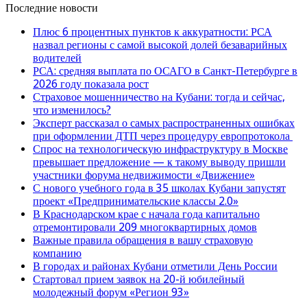
Последние новости
Плюс 6 процентных пунктов к аккуратности: РСА
назвал регионы с самой высокой долей безаварийных
водителей
РСА: средняя выплата по ОСАГО в Санкт-Петербурге в
2026 году показала рост
Страховое мошенничество на Кубани: тогда и сейчас,
что изменилось?
Эксперт рассказал о самых распространенных ошибках
при оформлении ДТП через процедуру европротокола
Спрос на технологическую инфраструктуру в Москве
превышает предложение — к такому выводу пришли
участники форума недвижимости «Движение»
С нового учебного года в 35 школах Кубани запустят
проект «Предпринимательские классы 2.0»
В Краснодарском крае с начала года капитально
отремонтировали 209 многоквартирных домов
Важные правила обращения в вашу страховую
компанию
В городах и районах Кубани отметили День России
Стартовал прием заявок на 20-й юбилейный
молодежный форум «Регион 93»