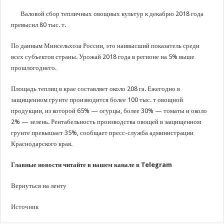
В Краснодарском крае с начала года капитально отремонтировали 209 мног
Валовой сбор тепличных овощных культур к декабрю 2018 года
Важные правила обращения в вашу страховую компанию
превысил 80 тыс. т.
В городах и районах Кубани отметили День России
По данным Минсельхоза России, это наивысший показатель среди
Стартовал прием заявок на 20-й юбилейный молодежный форум «Регион 93
всех субъектов страны. Урожай 2018 года в регионе на 5% выше
прошлогоднего.
Площадь теплиц в крае составляет около 208 га. Ежегодно в
защищенном грунте производится более 100 тыс. т овощной
продукции, из которой 65% — огурцы, более 30% — томаты и около
2% — зелень. Рентабельность производства овощей в защищенном
грунте превышает 35%, сообщает пресс-служба администрации
Краснодарского края.
Главные новости читайте в нашем канале в Telegram
Вернуться на ленту
Источник