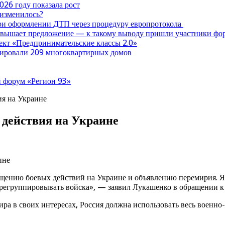
026 году показала рост
 изменилось?
при оформлении ДТП через процедуру европротокола
ревышает предложение — к такому выводу пришли участники ф
оект «Предпринимательские классы 2.0»
нтировали 209 многоквартирных домов
 форум «Регион 93»
ия на Украине
 действия на Украине
ению боевых действий на Украине и объявлению перемирия. Я п
перегруппировывать войска», — заявил Лукашенко в обращении к
мира в своих интересах, Россия должна использовать весь воен