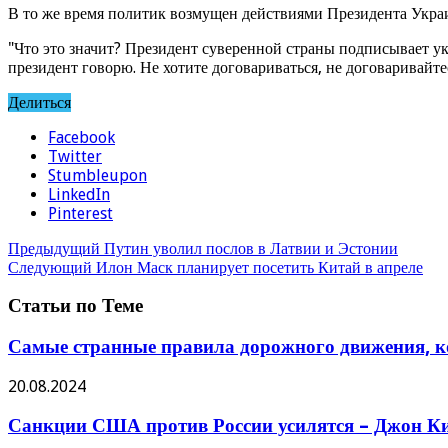
В то же время политик возмущен действиями Президента Укра
"Что это значит? Президент суверенной страны подписывает ук
президент говорю. Не хотите договариваться, не договаривайте
Делиться
Facebook
Twitter
Stumbleupon
LinkedIn
Pinterest
Предыдущий
Путин уволил послов в Латвии и Эстонии
Следующий
Илон Маск планирует посетить Китай в апреле
Статьи по Теме
Самые странные правила дорожного движения, ко
20.08.2024
Санкции США против России усилятся – Джон Ки