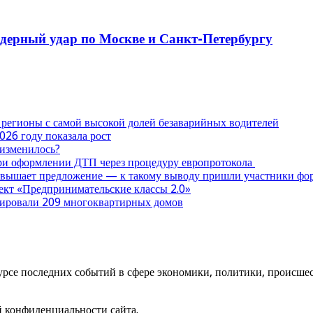
дерный удар по Москве и Санкт-Петербургу
 регионы с самой высокой долей безаварийных водителей
026 году показала рост
 изменилось?
при оформлении ДТП через процедуру европротокола
ревышает предложение — к такому выводу пришли участники ф
оект «Предпринимательские классы 2.0»
нтировали 209 многоквартирных домов
урсе последних событий в сфере экономики, политики, происшест
й конфиденциальности сайта.