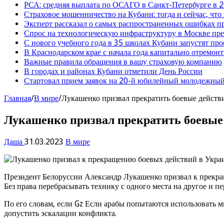
РСА: средняя выплата по ОСАГО в Санкт-Петербурге в 2
Страховое мошенничество на Кубани: тогда и сейчас, что
Эксперт рассказал о самых распространенных ошибках 
Спрос на технологическую инфраструктуру в Москве п
С нового учебного года в 35 школах Кубани запустят пр
В Краснодарском крае с начала года капитально отремо
Важные правила обращения в вашу страховую компанию
В городах и районах Кубани отметили День России
Стартовал прием заявок на 20-й юбилейный молодежный
Главная
/
В мире
/
Лукашенко призвал прекратить боевые действ
Лукашенко призвал прекратить боевые
Даша
31.03.2023
В мире
Президент Белоруссии Александр Лукашенко призвал к прекращ
Без права перебрасывать технику с одного места на другое и 
По его словам, если Gz Если арабы попытаются использовать 
допустить эскалации конфликта.