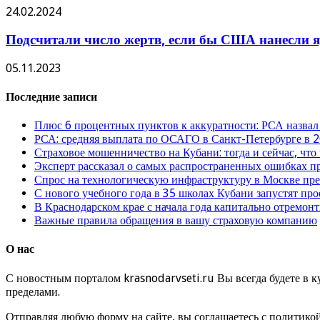
24.02.2024
Подсчитали число жертв, если бы США нанесли я
05.11.2023
Последние записи
Плюс 6 процентных пунктов к аккуратности: РСА назвал
РСА: средняя выплата по ОСАГО в Санкт-Петербурге в 2
Страховое мошенничество на Кубани: тогда и сейчас, что
Эксперт рассказал о самых распространенных ошибках 
Спрос на технологическую инфраструктуру в Москве п
С нового учебного года в 35 школах Кубани запустят пр
В Краснодарском крае с начала года капитально отремо
Важные правила обращения в вашу страховую компанию
О нас
С новостным порталом krasnodarvseti.ru Вы всегда будете в к
пределами.
Отправляя любую форму на сайте, вы соглашаетесь с политико