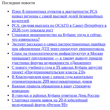
Последние новости
Плюс 6 процентных пунктов к аккуратности: РСА
назвал регионы с самой высокой долей безаварийных
водителей
РСА: средняя выплата по ОСАГО в Санкт-Петербурге в
2026 году показала рост
Страховое мошенничество на Кубани: тогда и сейчас,
что изменилось?
Эксперт рассказал о самых распространенных ошибках
при оформлении ДТП через процедуру европротокола
Спрос на технологическую инфраструктуру в Москве
превышает предложение — к такому выводу пришли
участники форума недвижимости «Движение»
С нового учебного года в 35 школах Кубани запустят
проект «Предпринимательские классы 2.0»
В Краснодарском крае с начала года капитально
отремонтировали 209 многоквартирных домов
Важные правила обращения в вашу страховую
компанию
В городах и районах Кубани отметили День России
Стартовал прием заявок на 20-й юбилейный
молодежный форум «Регион 93»