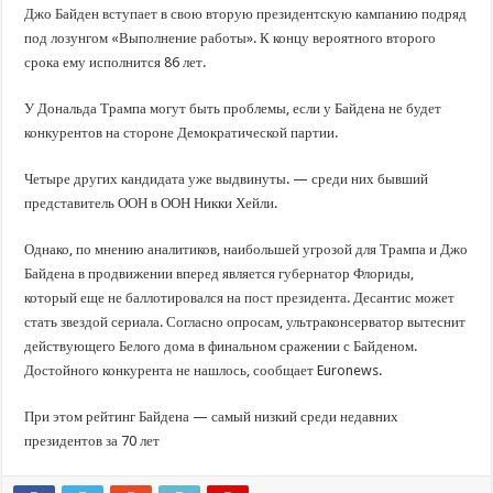
В Краснодарском крае с начала года капитально отремонтировали 209 мног
Джо Байден вступает в свою вторую президентскую кампанию подряд
Важные правила обращения в вашу страховую компанию
под лозунгом «Выполнение работы». К концу вероятного второго
срока ему исполнится 86 лет.
В городах и районах Кубани отметили День России
Стартовал прием заявок на 20-й юбилейный молодежный форум «Регион 93
У Дональда Трампа могут быть проблемы, если у Байдена не будет
конкурентов на стороне Демократической партии.
Четыре других кандидата уже выдвинуты. — среди них бывший
представитель ООН в ООН Никки Хейли.
Однако, по мнению аналитиков, наибольшей угрозой для Трампа и Джо
Байдена в продвижении вперед является губернатор Флориды,
который еще не баллотировался на пост президента. Десантис может
стать звездой сериала. Согласно опросам, ультраконсерватор вытеснит
действующего Белого дома в финальном сражении с Байденом.
Достойного конкурента не нашлось, сообщает Euronews.
При этом рейтинг Байдена — самый низкий среди недавних
президентов за 70 лет