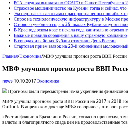
РСА: средняя выплата по ОСАГО в Санкт-Петербурге в 2
Страховое мошенничество на Кубани: тогда и сейчас, что
Эксперт рассказал о самых распространенных ошибках 
Спрос на технологическую инфраструктуру в Москве п
С нового учебного года в 35 школах Кубани запустят пр
В Краснодарском крае с начала года капитально отремо
Важные правила обращения в вашу страховую компанию
В городах и районах Кубани отметили День России
Стартовал прием заявок на 20-й юбилейный молодежный
Главная
/
Экономика
/
МВФ улучшил прогноз роста ВВП России
МВФ улучшил прогноз роста ВВП Росс
news
10.10.2017
Экономика
Прогнозы были пересмотрены из-за укрепления финансовой с
МВФ улучшил прогнозы роста ВВП России на 2017 и 2018 годы н
Outlook. В апрельском докладе МВФ говорилось, что рост росс
«Рост инфляции в Бразилии и России, согласно прогнозам, заме
валюты и благоприятного спада цен на продовольственные тов