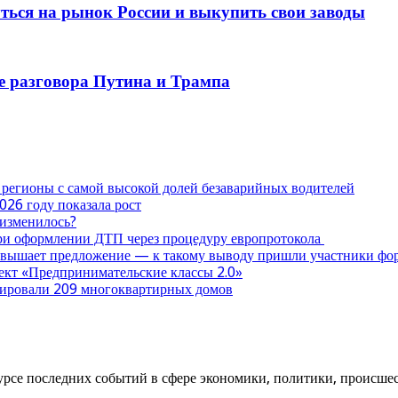
ться на рынок России и выкупить свои заводы
ле разговора Путина и Трампа
 регионы с самой высокой долей безаварийных водителей
026 году показала рост
 изменилось?
при оформлении ДТП через процедуру европротокола
ревышает предложение — к такому выводу пришли участники ф
оект «Предпринимательские классы 2.0»
нтировали 209 многоквартирных домов
урсе последних событий в сфере экономики, политики, происшест