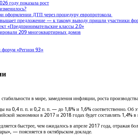
026 году показала рост
 изменилось?
при оформлении ДТП через процедуру европротокола
ревышает предложение — к такому выводу пришли участники ф
оект «Предпринимательские классы 2.0»
нтировали 209 многоквартирных домов
 форум «Регион 93»
ии
табильности в мире, замедления инфляции, роста производства
а 0,4 п. п. и 0,2 п. п. — до 1,8% и 1,6% соответственно. Об 
ийской экономики в 2017 и 2018 годах будет составлять 1,4% в 
дляется быстрее, чем ожидалось в апреле 2017 года, отражая бо
ары», — поясняется в октябрьском докладе.