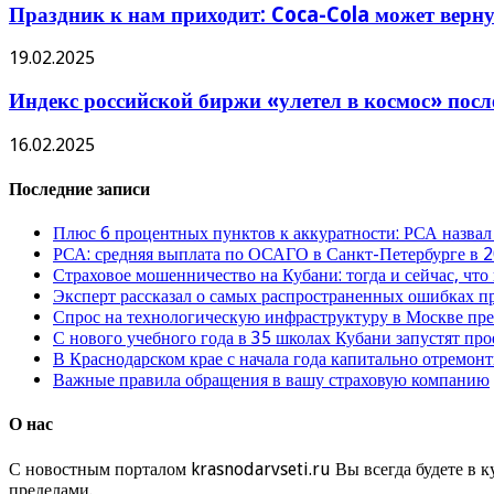
Праздник к нам приходит: Coca-Cola может верну
19.02.2025
Индекс российской биржи «улетел в космос» пос
16.02.2025
Последние записи
Плюс 6 процентных пунктов к аккуратности: РСА назвал
РСА: средняя выплата по ОСАГО в Санкт-Петербурге в 2
Страховое мошенничество на Кубани: тогда и сейчас, что
Эксперт рассказал о самых распространенных ошибках 
Спрос на технологическую инфраструктуру в Москве п
С нового учебного года в 35 школах Кубани запустят пр
В Краснодарском крае с начала года капитально отремо
Важные правила обращения в вашу страховую компанию
О нас
С новостным порталом krasnodarvseti.ru Вы всегда будете в к
пределами.