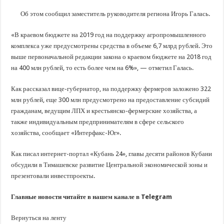
В Краснодарском крае с начала года капитально отремонтировали 209 мног
Об этом сообщил заместитель руководителя региона Игорь Галась.
Важные правила обращения в вашу страховую компанию
В городах и районах Кубани отметили День России
«В краевом бюджете на 2019 год на поддержку агропромышленного
комплекса уже предусмотрены средства в объеме 6,7 млрд рублей. Это
Стартовал прием заявок на 20-й юбилейный молодежный форум «Регион 93
выше первоначальной редакции закона о краевом бюджете на 2018 год
на 400 млн рублей, то есть более чем на 6%», — отметил Галась.
Как рассказал вице-губернатор, на поддержку фермеров заложено 322
млн рублей, еще 300 млн предусмотрено на предоставление субсидий
гражданам, ведущим ЛПХ и крестьянско-фермерские хозяйства, а
также индивидуальным предпринимателям в сфере сельского
хозяйства, сообщает «Интерфакс-Юг».
Как писал интернет-портал «Кубань 24», главы десяти районов Кубани
обсудили в Тимашевске развитие Центральной экономической зоны и
презентовали инвестпроекты.
Главные новости читайте в нашем канале в Telegram
Вернуться на ленту