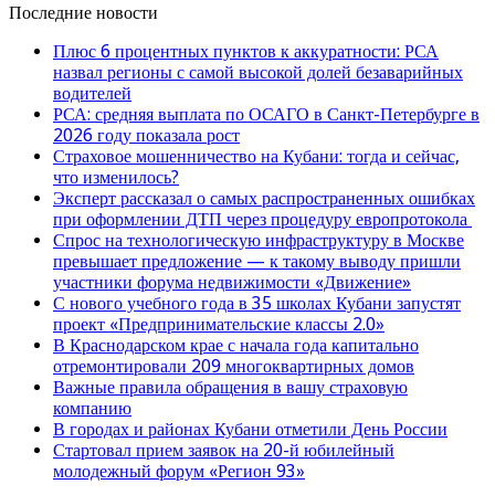
Последние новости
Плюс 6 процентных пунктов к аккуратности: РСА
назвал регионы с самой высокой долей безаварийных
водителей
РСА: средняя выплата по ОСАГО в Санкт-Петербурге в
2026 году показала рост
Страховое мошенничество на Кубани: тогда и сейчас,
что изменилось?
Эксперт рассказал о самых распространенных ошибках
при оформлении ДТП через процедуру европротокола
Спрос на технологическую инфраструктуру в Москве
превышает предложение — к такому выводу пришли
участники форума недвижимости «Движение»
С нового учебного года в 35 школах Кубани запустят
проект «Предпринимательские классы 2.0»
В Краснодарском крае с начала года капитально
отремонтировали 209 многоквартирных домов
Важные правила обращения в вашу страховую
компанию
В городах и районах Кубани отметили День России
Стартовал прием заявок на 20-й юбилейный
молодежный форум «Регион 93»