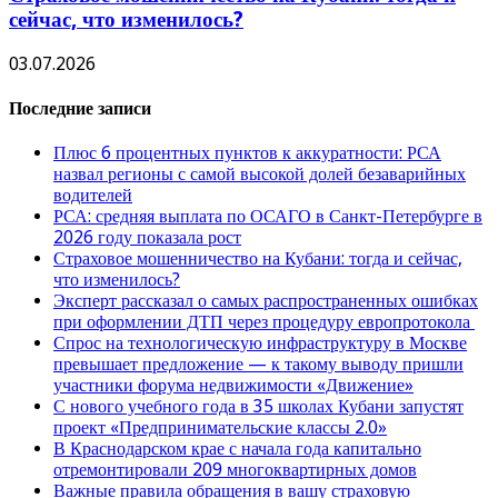
сейчас, что изменилось?
03.07.2026
Последние записи
Плюс 6 процентных пунктов к аккуратности: РСА
назвал регионы с самой высокой долей безаварийных
водителей
РСА: средняя выплата по ОСАГО в Санкт-Петербурге в
2026 году показала рост
Страховое мошенничество на Кубани: тогда и сейчас,
что изменилось?
Эксперт рассказал о самых распространенных ошибках
при оформлении ДТП через процедуру европротокола
Спрос на технологическую инфраструктуру в Москве
превышает предложение — к такому выводу пришли
участники форума недвижимости «Движение»
С нового учебного года в 35 школах Кубани запустят
проект «Предпринимательские классы 2.0»
В Краснодарском крае с начала года капитально
отремонтировали 209 многоквартирных домов
Важные правила обращения в вашу страховую