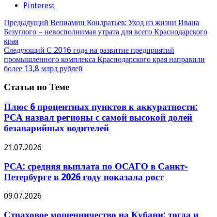
Pinterest
Предыдущий
Вениамин Кондратьев: Уход из жизни Ивана
Безуглого – невосполнимая утрата для всего Краснодарского
края
Следующий
С 2016 года на развитие предприятий
промышленного комплекса Краснодарского края направили
более 13,8 млрд рублей
Статьи по Теме
Плюс 6 процентных пунктов к аккуратности:
РСА назвал регионы с самой высокой долей
безаварийных водителей
21.07.2026
РСА: средняя выплата по ОСАГО в Санкт-
Петербурге в 2026 году показала рост
09.07.2026
Страховое мошенничество на Кубани: тогда и