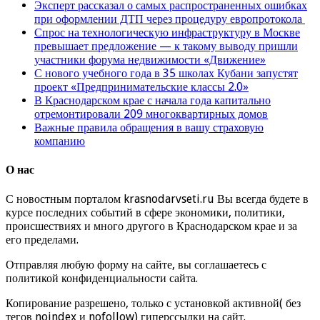
Эксперт рассказал о самых распространенных ошибках
при оформлении ДТП через процедуру европротокола
Спрос на технологическую инфраструктуру в Москве
превышает предложение — к такому выводу пришли
участники форума недвижимости «Движение»
С нового учебного года в 35 школах Кубани запустят
проект «Предпринимательские классы 2.0»
В Краснодарском крае с начала года капитально
отремонтировали 209 многоквартирных домов
Важные правила обращения в вашу страховую
компанию
О нас
С новостным порталом krasnodarvseti.ru Вы всегда будете в
курсе последних событий в сфере экономики, политики,
происшествиях и много другого в Краснодарском крае и за
его пределами.
Отправляя любую форму на сайте, вы соглашаетесь с
политикой конфиденциальности сайта.
Копирование разрешено, только с установкой активной( без
тегов noindex и nofollow) гиперссылки на сайт.