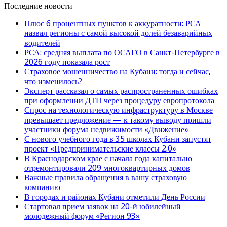
Последние новости
Плюс 6 процентных пунктов к аккуратности: РСА
назвал регионы с самой высокой долей безаварийных
водителей
РСА: средняя выплата по ОСАГО в Санкт-Петербурге в
2026 году показала рост
Страховое мошенничество на Кубани: тогда и сейчас,
что изменилось?
Эксперт рассказал о самых распространенных ошибках
при оформлении ДТП через процедуру европротокола
Спрос на технологическую инфраструктуру в Москве
превышает предложение — к такому выводу пришли
участники форума недвижимости «Движение»
С нового учебного года в 35 школах Кубани запустят
проект «Предпринимательские классы 2.0»
В Краснодарском крае с начала года капитально
отремонтировали 209 многоквартирных домов
Важные правила обращения в вашу страховую
компанию
В городах и районах Кубани отметили День России
Стартовал прием заявок на 20-й юбилейный
молодежный форум «Регион 93»