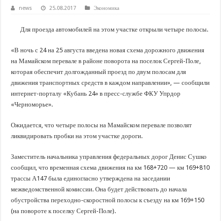
В Краснодарском крае с начала года капитально отремонтировали 209 мног
news
25.08.2017
Экономика
Важные правила обращения в вашу страховую компанию
Для проезда автомобилей на этом участке открыли четыре полосы.
В городах и районах Кубани отметили День России
Стартовал прием заявок на 20-й юбилейный молодежный форум «Регион 93
«В ночь с 24 на 25 августа введена новая схема дорожного движения
на Мамайском перевале в районе поворота на поселок Сергей-Поле,
которая обеспечит долгожданный проезд по двум полосам для
движения транспортных средств в каждом направлении», — сообщили
интернет-порталу «Кубань 24» в пресс-службе ФКУ Упрдор
«Черноморье».
Ожидается, что четыре полосы на Мамайском перевале позволят
ликвидировать пробки на этом участке дороги.
Заместитель начальника управления федеральных дорог Денис Сушко
сообщил, что временная схема движения на км 168+720 — км 169+810
трассы А147 была единогласно утверждена на заседании
межведомственной комиссии. Она будет действовать до начала
обустройства переходно-скоростной полосы к съезду на км 169+150
(на повороте к поселку Сергей-Поле).