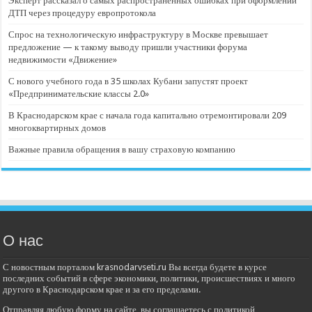
Эксперт рассказал о самых распространенных ошибках при оформлении
ДТП через процедуру европротокола
Спрос на технологическую инфраструктуру в Москве превышает
предложение — к такому выводу пришли участники форума
недвижимости «Движение»
С нового учебного года в 35 школах Кубани запустят проект
«Предпринимательские классы 2.0»
В Краснодарском крае с начала года капитально отремонтировали 209
многоквартирных домов
Важные правила обращения в вашу страховую компанию
О нас
С новостным порталом krasnodarvseti.ru Вы всегда будете в курсе
последних событий в сфере экономики, политики, происшествиях и много
другого в Краснодарском крае и за его пределами.
Отправляя любую форму на сайте, вы соглашаетесь с политикой