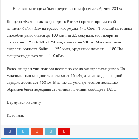
В Краснодарском крае с начала года капитально отремонтировали 209 мног
Впервые мотоцикл был представлен на форуме «Армия-2017».
Важные правила обращения в вашу страховую компанию
В городах и районах Кубани отметили День России
Концерн «Калашников» (входит в Ростех) протестировал свой
концепт-байк «Иж» на трассе «Формулы-1» в Сочи. Тяжелый мотоцикл
Стартовал прием заявок на 20-й юбилейный молодежный форум «Регион 93
способен разгоняться до 100 км/ч за 3,5 секунды, его габариты
составляют 2900х940х1250 мм, а масса — 510 кг. Максимальная
скорость концепт-байка — 250 км/ч, крутящий момент — 180 Нм,
мощность двигателя — 110 кВт.
Ранее концерн уже показал несколько своих электромотоциклов. Их
максимальная мощность составляет 15 кВт, а запас хода на одной
зарядке достигает 150 км. В конце августа для тестов несколько
образцов были переданы столичной полиции, сообщает ТАСС.
Вернуться на ленту
Источник