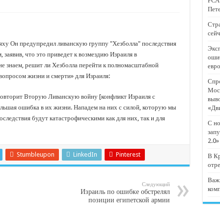
РСА:
тят проект «Предпринимательские классы 2.0»
Пете
отремонтировали 209 многоквартирных домов
Стра
сейч
мпанию
ху Он предупредил ливанскую группу "Хезболла" последствия
Эксп
и
, заявив, что это приведет к возмездию Израиля в
оши
е знаем, решит ли Хезболла перейти к полномасштабной
евр
дежный форум «Регион 93»
«вопросом жизни и смерти» для Израиля:
Спро
Мос
повторит Вторую Ливанскую войну [конфликт Израиля с
выв
ольшая ошибка в их жизни. Нападем на них с силой, которую мы
«Дв
оследствия будут катастрофическими как для них, так и для
С но
запу
2.0»
Stumbleupon
LinkedIn
Pinterest
В Кр
отр
Важ
Следующий
ком
Израиль по ошибке обстрелял
позиции египетской армии