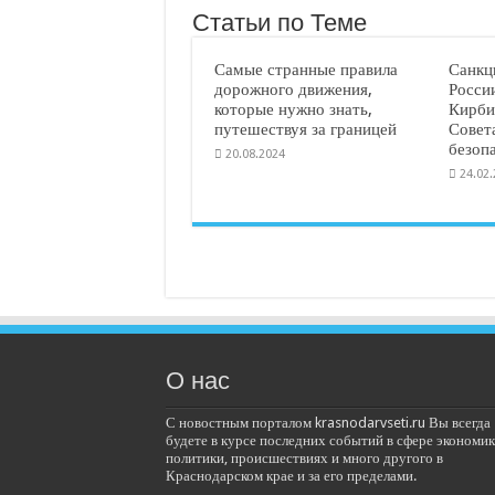
Статьи по Теме
Самые странные правила
Санкц
дорожного движения,
Росси
которые нужно знать,
Кирби
путешествуя за границей
Совет
безоп
20.08.2024
24.02
О нас
С новостным порталом krasnodarvseti.ru Вы всегда
будете в курсе последних событий в сфере экономик
политики, происшествиях и много другого в
Краснодарском крае и за его пределами.