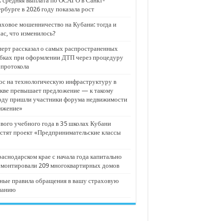
 средняя выплата по ОСАГО в Санкт-
рбурге в 2026 году показала рост
ховое мошенничество на Кубани: тогда и
ас, что изменилось?
ерт рассказал о самых распространенных
бках при оформлении ДТП через процедуру
опротокола
с на технологическую инфраструктуру в
кве превышает предложение — к такому
оду пришли участники форума недвижимости
ижение»
вого учебного года в 35 школах Кубани
стят проект «Предпринимательские классы
аснодарском крае с начала года капитально
емонтировали 209 многоквартирных домов
ные правила обращения в вашу страховую
панию