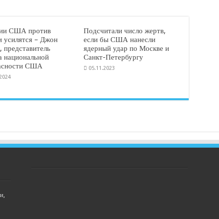
ии США против
Подсчитали число жертв,
и усилятся – Джон
если бы США нанесли
, представитель
ядерный удар по Москве и
а национальной
Санкт-Петербургу
асности США
05.11.2023
.2024
и,