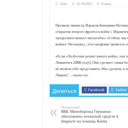
С нового учебного года в 35 школах Кубани запус
Даша
22.10.2023
В мире
В Краснодарском крае с начала года капитально 
Важные правила обращения в вашу страховую ко
Премьер-министр Израиля Биньямин Нетанья
В городах и районах Кубани отметили День Росси
открытия второго фронта в войне с Израилем
«разрушительных» масштабах: «Сейчас мы н
Стартовал прием заявок на 20-й юбилейный моло
войне». Нетаньяху, этот конфликт является 
«Если «Хезболла» решит начать войну, она 
Ливаном в 2006 году]. Они сделают самая б
не можем себе представить. Мы сделаем, и п
Ливана", - сказал он.
Facebook
Twitter
Делиться
Предыдущий
Bild: Минобороны Германии
обеспокоено нехваткой средств в
бюджете на помощь Киеву