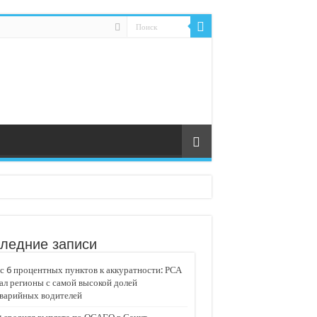
ледние записи
 6 процентных пунктов к аккуратности: РСА
ал регионы с самой высокой долей
аварийных водителей
едвижимости «Движение»