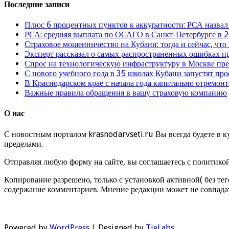
Последние записи
Плюс 6 процентных пунктов к аккуратности: РСА назвал
РСА: средняя выплата по ОСАГО в Санкт-Петербурге в 2
Страховое мошенничество на Кубани: тогда и сейчас, что
Эксперт рассказал о самых распространенных ошибках 
Спрос на технологическую инфраструктуру в Москве п
С нового учебного года в 35 школах Кубани запустят пр
В Краснодарском крае с начала года капитально отремо
Важные правила обращения в вашу страховую компанию
О нас
С новостным порталом krasnodarvseti.ru Вы всегда будете в к
пределами.
Отправляя любую форму на сайте, вы соглашаетесь с политико
Копирование разрешено, только с установкой активной( без тег
содержание комментариев. Мнение редакции может не совпадат
Powered by
WordPress
| Designed by
TieLabs