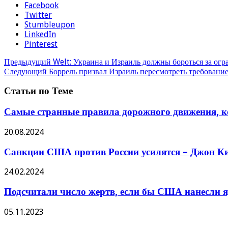
Facebook
Twitter
Stumbleupon
LinkedIn
Pinterest
Предыдущий
Welt: Украина и Израиль должны бороться за о
Следующий
Боррель призвал Израиль пересмотреть требование 
Статьи по Теме
Самые странные правила дорожного движения, ко
20.08.2024
Санкции США против России усилятся – Джон Ки
24.02.2024
Подсчитали число жертв, если бы США нанесли я
05.11.2023