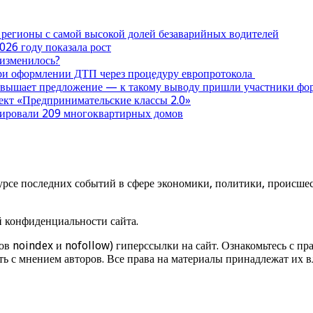
 регионы с самой высокой долей безаварийных водителей
026 году показала рост
 изменилось?
при оформлении ДТП через процедуру европротокола
ревышает предложение — к такому выводу пришли участники ф
оект «Предпринимательские классы 2.0»
нтировали 209 многоквартирных домов
урсе последних событий в сфере экономики, политики, происшест
й конфиденциальности сайта.
ов noindex и nofollow) гиперссылки на сайт. Ознакомьтесь с пра
ь с мнением авторов. Все права на материалы принадлежат их в