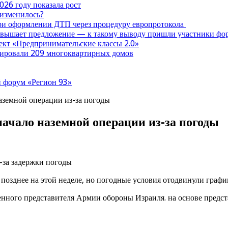
026 году показала рост
 изменилось?
при оформлении ДТП через процедуру европротокола
ревышает предложение — к такому выводу пришли участники ф
оект «Предпринимательские классы 2.0»
нтировали 209 многоквартирных домов
 форум «Регион 93»
аземной операции из-за погоды
ачало наземной операции из-за погоды
озднее на этой неделе, но погодные условия отодвинули график
нного представителя Армии обороны Израиля. на основе предст