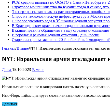
РСА: средняя выплата по ОСАГО в Санкт-Петербурге в 2
Страховое мошенничество на Кубани: тогда и сейчас, что
Эксперт рассказал о самых распространенных ошибках 
Спрос на технологическую инфраструктуру в Москве п
С нового учебного года в 35 школах Кубани запустят пр
В Краснодарском крае с начала года капитально отремо
Важные правила обращения в вашу страховую компанию
В городах и районах Кубани отметили День России
Стартовал прием заявок на 20-й юбилейный молодежный
Главная
/
В мире
/
NYT: Израильская армия откладывает начало н
NYT: Израильская армия откладывает н
Даша
15.10.2023
В мире
Израильские военные планировали начать наземную операцию п
Нью-Йорк Таймс цитирует слова неназванного высокопоставле
Делиться