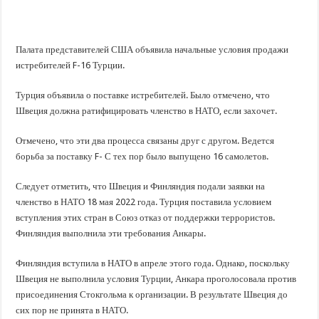
В Краснодарском крае с начала года капитально отремонтировали 209 мног
Важные правила обращения в вашу страховую компанию
В городах и районах Кубани отметили День России
Палата представителей США объявила начальные условия продажи
истребителей F-16 Турции.
Стартовал прием заявок на 20-й юбилейный молодежный форум «Регион 93
Турция объявила о поставке истребителей. Было отмечено, что
Швеция должна ратифицировать членство в НАТО, если захочет.
Отмечено, что эти два процесса связаны друг с другом. Ведется
борьба за поставку F- С тех пор было выпущено 16 самолетов.
Следует отметить, что Швеция и Финляндия подали заявки на
членство в НАТО 18 мая 2022 года. Турция поставила условием
вступления этих стран в Союз отказ от поддержки террористов.
Финляндия выполнила эти требования Анкары.
Финляндия вступила в НАТО в апреле этого года. Однако, поскольку
Швеция не выполнила условия Турции, Анкара проголосовала против
присоединения Стокгольма к организации. В результате Швеция до
сих пор не принята в НАТО.