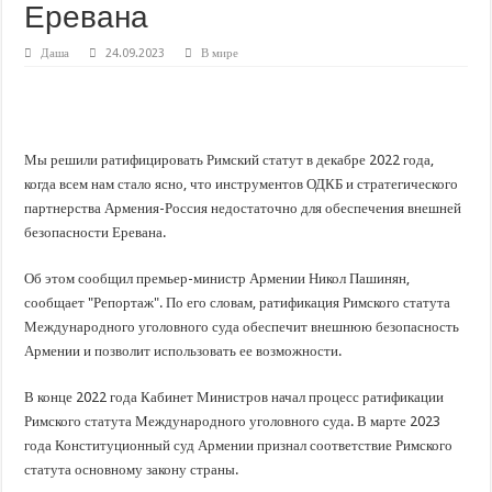
В Краснодарском крае с начала года капитально отремонтировали 209 мног
Еревана
Важные правила обращения в вашу страховую компанию
Даша
24.09.2023
В мире
В городах и районах Кубани отметили День России
Стартовал прием заявок на 20-й юбилейный молодежный форум «Регион 93
Мы решили ратифицировать Римский статут в декабре 2022 года,
когда всем нам стало ясно, что инструментов ОДКБ и стратегического
партнерства Армения-Россия недостаточно для обеспечения внешней
безопасности Еревана.
Об этом сообщил премьер-министр Армении Никол Пашинян,
сообщает "Репортаж". По его словам, ратификация Римского статута
Международного уголовного суда обеспечит внешнюю безопасность
Армении и позволит использовать ее возможности.
В конце 2022 года Кабинет Министров начал процесс ратификации
Римского статута Международного уголовного суда. В марте 2023
года Конституционный суд Армении признал соответствие Римского
статута основному закону страны.