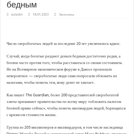
В Краснодарском крае с начала года капитально отремонтировали 209 мног
бедным
Важные правила обращения в вашу страховую компанию
auladin
18.01.2023
Экономика
В городах и районах Кубани отметили День России
Стартовал прием заявок на 20-й юбилейный молодежный форум «Регион 93
Число сверхбогатых людей за последние 20 лет увеличилось вдвое.
Случай, когда богатые раздают деньги бедным достаточно редки, а
богачи часто против того, чтобы расставаться со своим состоянием.
Но на Всемирном экономическом форуме в Давосе произошло
невероятное — сверхбогатые люди сами попросили обложить их
налогами, чтобы помочь тем, кому денег не хватает.
Как пишет The Guardian, более 200 представителей сверхбогатой
элиты призывают правительства по всему миру «обложить налогом
богачей прямо сейчас», чтобы помочь миллиардам людей, борющихся
с кризисом стоимости жизни.
Группа из 205 миллионеров и миллиардеров, в том числе наследница
Disney Эбигейл Дисней и американский актер Марк Руффало, призвала