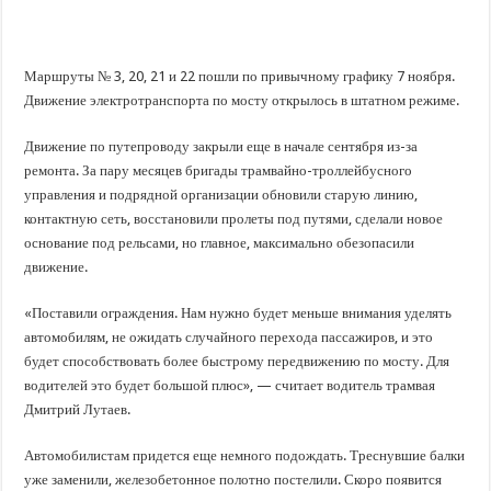
В Краснодарском крае с начала года капитально отремонтировали 209 мног
Важные правила обращения в вашу страховую компанию
В городах и районах Кубани отметили День России
Маршруты № 3, 20, 21 и 22 пошли по привычному графику 7 ноября.
Движение электротранспорта по мосту открылось в штатном режиме.
Стартовал прием заявок на 20-й юбилейный молодежный форум «Регион 93
Движение по путепроводу закрыли еще в начале сентября из-за
ремонта. За пару месяцев бригады трамвайно-троллейбусного
управления и подрядной организации обновили старую линию,
контактную сеть, восстановили пролеты под путями, сделали новое
основание под рельсами, но главное, максимально обезопасили
движение.
«Поставили ограждения. Нам нужно будет меньше внимания уделять
автомобилям, не ожидать случайного перехода пассажиров, и это
будет способствовать более быстрому передвижению по мосту. Для
водителей это будет большой плюс», — считает водитель трамвая
Дмитрий Лутаев.
Автомобилистам придется еще немного подождать. Треснувшие балки
уже заменили, железобетонное полотно постелили. Скоро появится