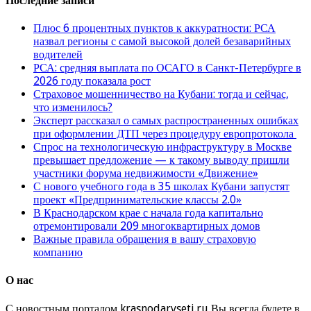
Последние записи
Плюс 6 процентных пунктов к аккуратности: РСА
назвал регионы с самой высокой долей безаварийных
водителей
РСА: средняя выплата по ОСАГО в Санкт-Петербурге в
2026 году показала рост
Страховое мошенничество на Кубани: тогда и сейчас,
что изменилось?
Эксперт рассказал о самых распространенных ошибках
при оформлении ДТП через процедуру европротокола
Спрос на технологическую инфраструктуру в Москве
превышает предложение — к такому выводу пришли
участники форума недвижимости «Движение»
С нового учебного года в 35 школах Кубани запустят
проект «Предпринимательские классы 2.0»
В Краснодарском крае с начала года капитально
отремонтировали 209 многоквартирных домов
Важные правила обращения в вашу страховую
компанию
О нас
С новостным порталом krasnodarvseti.ru Вы всегда будете в