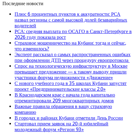
Последние новости
Плюс 6 процентных пунктов к аккуратности: РСА
назвал регионы с самой высокой долей безаварийных
водителей
РСА: средняя выплата по ОСАГО в Санкт-Петербурге в
2026 году показала рост
Страховое мошенничество на Кубани: тогда и сейчас,
что изменилось?
Эксперт рассказал о самых распространенных ошибках
при оформлении ДТП через процедуру европротокола
Спрос на технологическую инфраструктуру в Москве
превышает предложение — к такому выводу пришли
участники форума недвижимости «Движение»
С нового учебного года в 35 школах Кубани запустят
проект «Предпринимательские классы 2.0»
В Краснодарском крае с начала года капитально
отремонтировали 209 многоквартирных домов
Важные правила обращения в вашу страховую
компанию
В городах и районах Кубани отметили День России
Стартовал прием заявок на 20-й юбилейный
молодежный форум «Регион 93»