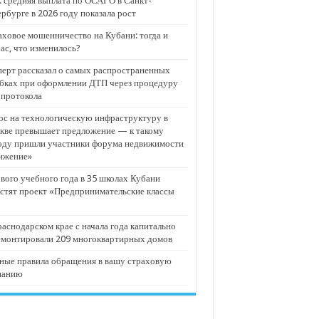
 средняя выплата по ОСАГО в Санкт-
рбурге в 2026 году показала рост
ховое мошенничество на Кубани: тогда и
ас, что изменилось?
ерт рассказал о самых распространенных
бках при оформлении ДТП через процедуру
опротокола
с на технологическую инфраструктуру в
кве превышает предложение — к такому
оду пришли участники форума недвижимости
ижение»
вого учебного года в 35 школах Кубани
стят проект «Предпринимательские классы
аснодарском крае с начала года капитально
емонтировали 209 многоквартирных домов
ные правила обращения в вашу страховую
панию