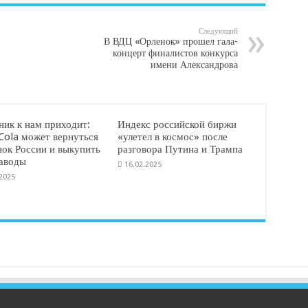
Следующий
В ВДЦ «Орленок» прошел гала-
концерт финалистов конкурса
имени Александрова
ник к нам приходит:
Индекс российской биржи
Cola может вернуться
«улетел в космос» после
нок России и выкупить
разговора Путина и Трампа
заводы
16.02.2025
.2025