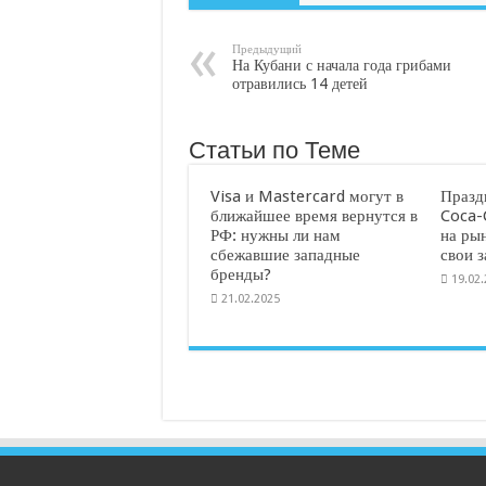
Предыдущий
На Кубани с начала года грибами
отравились 14 детей
Статьи по Теме
Visa и Mastercard могут в
Празд
ближайшее время вернутся в
Coca-
РФ: нужны ли нам
на ры
сбежавшие западные
свои 
бренды?
19.02
21.02.2025