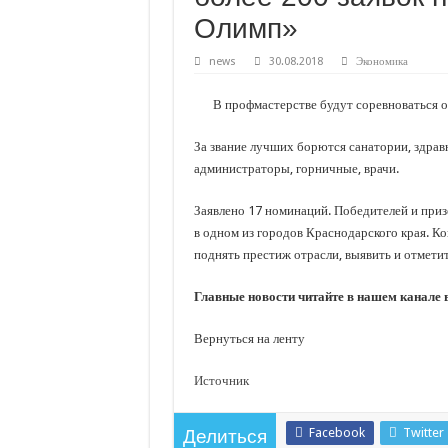
С нового учебного года в 35 школах Кубани запус
Олимп»
В Краснодарском крае с начала года капитально 
news
30.08.2018
Экономика
Важные правила обращения в вашу страховую ко
В городах и районах Кубани отметили День Росси
В профмастерстве будут соревноваться о
Стартовал прием заявок на 20-й юбилейный моло
За звание лучших борются санатории, здрав
администраторы, горничные, врачи.
Заявлено 17 номинаций. Победителей и приз
в одном из городов Краснодарского края. Ко
поднять престиж отрасли, выявить и отмети
Главные новости читайте в нашем канале
Вернуться на ленту
Источник
Facebook
Twitter
Делиться