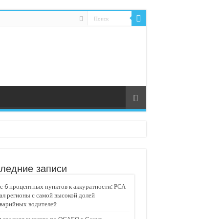
ледние записи
 6 процентных пунктов к аккуратности: РСА
ал регионы с самой высокой долей
аварийных водителей
едвижимости «Движение»