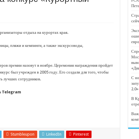
РСА:
тят проект «Предпринимательские классы 2.0»
Пете
отремонтировали 209 многоквартирных домов
Стра
сейч
мпанию
Эксп
и
рганизаторы отдыха на курортах края.
оши
евр
дежный форум «Регион 93»
ницы, пляжи и кемпинги, а также экскурсоводы,
Спро
Мос
выв
еров премии назовут в ноябре. Церемония награждения пройдет
«Дв
нкурс был учрежден в 2005 году. Его создали для того, чтобы
С но
ть лучших сотрудников.
запу
2.0»
 в Telegram
В Кр
отр
Важ
ком
Stumbleupon
LinkedIn
Pinterest