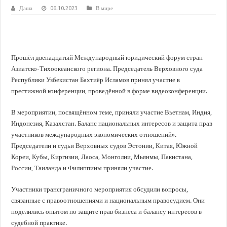
В Краснодарском крае с начала года капитально отремонтировали 209 мног
Даша
06.10.2023
В мире
Важные правила обращения в вашу страховую компанию
В городах и районах Кубани отметили День России
Стартовал прием заявок на 20-й юбилейный молодежный форум «Регион 93
Прошёл двенадцатый Международный юридический форум стран
Азиатско-Тихоокеанского региона. Председатель Верховного суда
Республики Узбекистан Бахтиёр Исламов принял участие в
престижной конференции, проведённой в форме видеоконференции.
В мероприятии, посвящённом теме, приняли участие Вьетнам, Индия,
Индонезия, Казахстан. Баланс национальных интересов и защита прав
участников международных экономических отношений».
Председатели и судьи Верховных судов Эстонии, Китая, Южной
Кореи, Кубы, Киргизии, Лаоса, Монголии, Мьянмы, Пакистана,
России, Таиланда и Филиппины приняли участие.
Участники трансграничного мероприятия обсудили вопросы,
связанные с правоотношениями и национальным правосудием. Они
поделились опытом по защите прав бизнеса и балансу интересов в
судебной практике.