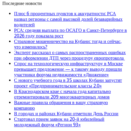
Последние новости
Плюс 6 процентных пунктов к аккуратности: РСА
назвал регионы с самой высокой долей безаварийных
водителей
РСА: средняя выплата по ОСАГО в Санкт-Петербурге в
2026 году показала рост
Страховое мошенничество на Кубани: тогда и сейчас,
что изменилось?
Эксперт рассказал о самых распространенных ошибках
при оформлении ДТП через процедуру европротокола
Спрос на технологическую инфраструктуру в Москве
превышает предложение — к такому выводу пришли
участники форума недвижимости «Движение»
С нового учебного года в 35 школах Кубани запустят
проект «Предпринимательские классы 2.0»
В Краснодарском крае с начала года капитально
отремонтировали 209 многоквартирных домов
Важные правила обращения в вашу страховую
компанию
В городах и районах Кубани отметили День России
Стартовал прием заявок на 20-й юбилейный
молодежный форум «Регион 93»