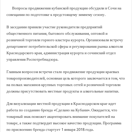
В Краснодарском крае с начала года капитально отремонтировали 209 мног
Вопросы продвижения кубанской продукции обсудили в Сочи на
Важные правила обращения в вашу страховую компанию
совещании по подготовке к предстоящему зимнему сезону.
В городах и районах Кубани отметили День России
В заседании приняли участие руководители предприятий
Стартовал прием заявок на 20-й юбилейный молодежный форум «Регион 93
общественного питания, бытового обслуживания, оптовой и
розничной торговли горного кластера курорта. Организовали встречу
департамент потребительской сферы и регулирования рынка алкоголя
Краснодарского края, администрация курорта и сочинский отдел
управления Роспотребнадзора.
Главным вопросом встречи стало продвижение продукции краевых
товаропроизводителей, основная цель которого заключается в том, что
на полках магазинов крупных торговых сетей и розничной торговли
должны присутствовать местные продукты и алкогольные напитки.
Для визуализации местной продукции в Краснодарском крае идет
работа по созданию бренда «Сделано на Кубани». Ожидается, что
товарный знак поможет акцентировать внимание покупателей на
товаре, а также подтвердит высокое качество продукции. Программа
по присвоению бренда стартует 1 января 2018 года.