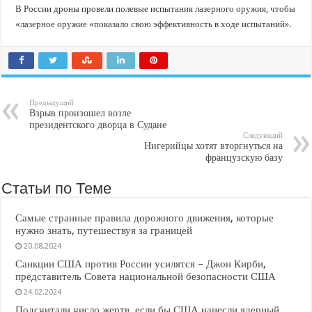
В Краснодарском крае с начала года капитально отремонтировали 209 мног
В России дроны провели полевые испытания лазерного оружия, чтобы
Важные правила обращения в вашу страховую компанию
«лазерное оружие «показало свою эффективность в ходе испытаний».
В городах и районах Кубани отметили День России
Стартовал прием заявок на 20-й юбилейный молодежный форум «Регион 93
Предыдущий
Взрыв произошел возле
президентского дворца в Судане
Следующий
Нигерийцы хотят вторгнуться на
французскую базу
Статьи по Теме
Самые странные правила дорожного движения, которые
нужно знать, путешествуя за границей
20.08.2024
Санкции США против России усилятся – Джон Кирби,
представитель Совета национальной безопасности США
24.02.2024
Подсчитали число жертв, если бы США нанесли ядерный