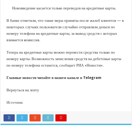
В Краснодарском крае с начала года капитально отремонтировали 209 мног
Нововведение касается только переводов на кредитные карты.
Важные правила обращения в вашу страховую компанию
В городах и районах Кубани отметили День России
В банке отметили, что такие меры приняты после жалоб клиентов — в
некоторых случаях пользователи случайно отправляли деньги по
Стартовал прием заявок на 20-й юбилейный молодежный форум «Регион 93
номеру телефона на кредитные карты, за вывод средств с которых
взимается комиссия.
Теперь на кредитные карты можно перевести средства только по
номеру карты. Возможность зачисления средств на дебетовые карты
по номеру телефона останется, сообщает РИА «Новости».
Главные новости читайте в нашем канале в Telegram
Вернуться на ленту
Источник