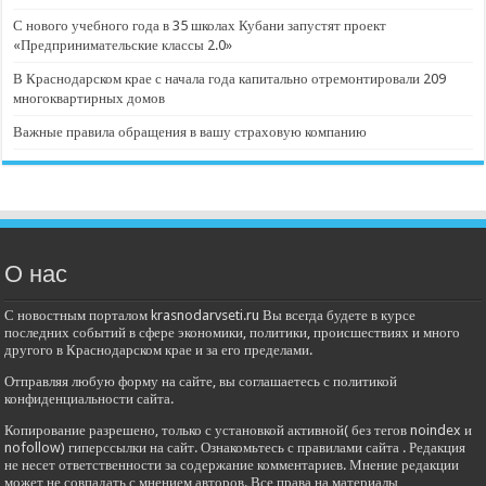
С нового учебного года в 35 школах Кубани запустят проект
«Предпринимательские классы 2.0»
В Краснодарском крае с начала года капитально отремонтировали 209
многоквартирных домов
Важные правила обращения в вашу страховую компанию
О нас
С новостным порталом krasnodarvseti.ru Вы всегда будете в курсе
последних событий в сфере экономики, политики, происшествиях и много
другого в Краснодарском крае и за его пределами.
Отправляя любую форму на сайте, вы соглашаетесь с политикой
конфиденциальности сайта.
Копирование разрешено, только с установкой активной( без тегов noindex и
nofollow) гиперссылки на сайт. Ознакомьтесь с правилами сайта . Редакция
не несет ответственности за содержание комментариев. Мнение редакции
может не совпадать с мнением авторов. Все права на материалы