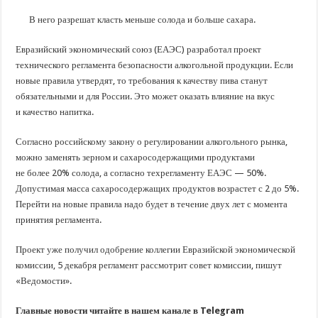
В Краснодарском крае с начала года капитально отремонтировали 209 мног
В него разрешат класть меньше солода и больше сахара.
Важные правила обращения в вашу страховую компанию
В городах и районах Кубани отметили День России
Евразийский экономический союз (ЕАЭС) разработал проект
технического регламента безопасности алкогольной продукции. Если
Стартовал прием заявок на 20-й юбилейный молодежный форум «Регион 93
новые правила утвердят, то требования к качеству пива станут
обязательными и для России. Это может оказать влияние на вкус
и качество напитка.
Согласно российскому закону о регулировании алкогольного рынка,
можно заменять зерном и сахаросодержащими продуктами
не более 20% солода, а согласно техрегламенту ЕАЭС — 50%.
Допустимая масса сахаросодержащих продуктов возрастет с 2 до 5%.
Перейти на новые правила надо будет в течение двух лет с момента
принятия регламента.
Проект уже получил одобрение коллегии Евразийской экономической
комиссии, 5 декабря регламент рассмотрит совет комиссии, пишут
«Ведомости».
Главные новости читайте в нашем канале в Telegram