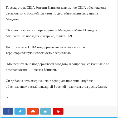
В Краснодарском крае с начала года капитально отремонтировали 209 мног
Госсекретарь США Энтони Блинкен заявил, что США обеспокоены
Важные правила обращения в вашу страховую компанию
связанными с Россией планами по дестабилизации ситуации в
В городах и районах Кубани отметили День России
Молдове.
Стартовал прием заявок на 20-й юбилейный молодежный форум «Регион 93
Об этом он говорил с президентом Молдавии Майей Санду в
Мюнхене. на последней встрече, пишет "ТАСС".
По его словам, США поддерживают независимость и
территориальную целостность республики.
"Мы решительно поддерживаем Молдову в вопросах, связанных с ее
безопасности», — сказал Блинкен.
Он добавил, что американские официальные лица «глубоко
обеспокоены» дестабилизацией Россией правительства республики.
>