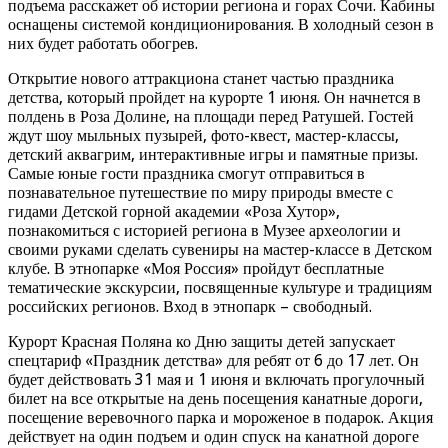
подъема расскажет об истории региона и горах Сочи. Кабины
оснащены системой кондиционирования. В холодный сезон в
них будет работать обогрев.
Открытие нового аттракциона станет частью праздника
детства, который пройдет на курорте 1 июня. Он начнется в
полдень в Роза Долине, на площади перед Ратушей. Гостей
ждут шоу мыльных пузырей, фото-квест, мастер-классы,
детский аквагрим, интерактивные игры и памятные призы.
Самые юные гости праздника смогут отправиться в
познавательное путешествие по миру природы вместе с
гидами Детской горной академии «Роза Хутор»,
познакомиться с историей региона в Музее археологии и
своими руками сделать сувениры на мастер-классе в Детском
клубе. В этнопарке «Моя Россия» пройдут бесплатные
тематические экскурсии, посвященные культуре и традициям
российских регионов. Вход в этнопарк – свободный.
Курорт Красная Поляна ко Дню защиты детей запускает
спецтариф «Праздник детства» для ребят от 6 до 17 лет. Он
будет действовать 31 мая и 1 июня и включать прогулочный
билет на все открытые на день посещения канатные дороги,
посещение веревочного парка и мороженое в подарок. Акция
действует на один подъем и один спуск на канатной дороге