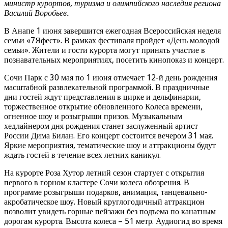
министр курортов, туризма и олимпийского наследия региона
Василий Воробьев.
В Анапе 1 июня завершится ежегодная Всероссийская неделя
семьи «7Яфест». В рамках фестиваля пройдет «День молодой
семьи». Жители и гости курорта могут принять участие в
познавательных мероприятиях, посетить кинопоказ и концерт.
Сочи Парк с 30 мая по 1 июня отмечает 12-й день рождения
масштабной развлекательной программой. В праздничные
дни гостей ждут представления в цирке и дельфинарии,
торжественное открытие обновленного Колеса времени,
огненное шоу и розыгрыши призов. Музыкальным
хедлайнером дня рождения станет заслуженный артист
России Дима Билан. Его концерт состоится вечером 31 мая.
Яркие мероприятия, тематические шоу и аттракционы будут
ждать гостей в течение всех летних каникул.
На курорте Роза Хутор летний сезон стартует с открытия
первого в горном кластере Сочи колеса обозрения. В
программе розыгрыши подарков, анимация, танцевально-
акробатическое шоу. Новый круглогодичный аттракцион
позволит увидеть горные пейзажи без подъема по канатным
дорогам курорта. Высота колеса – 51 метр. Аудиогид во время