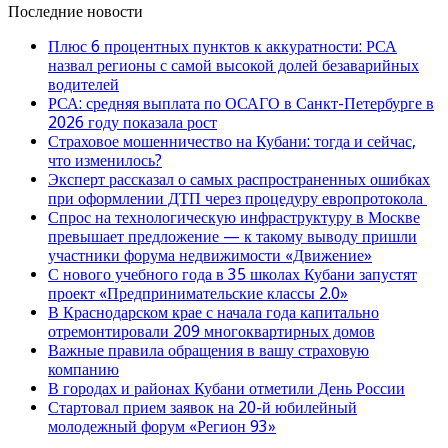
Последние новости
Плюс 6 процентных пунктов к аккуратности: РСА
назвал регионы с самой высокой долей безаварийных
водителей
РСА: средняя выплата по ОСАГО в Санкт-Петербурге в
2026 году показала рост
Страховое мошенничество на Кубани: тогда и сейчас,
что изменилось?
Эксперт рассказал о самых распространенных ошибках
при оформлении ДТП через процедуру европротокола
Спрос на технологическую инфраструктуру в Москве
превышает предложение — к такому выводу пришли
участники форума недвижимости «Движение»
С нового учебного года в 35 школах Кубани запустят
проект «Предпринимательские классы 2.0»
В Краснодарском крае с начала года капитально
отремонтировали 209 многоквартирных домов
Важные правила обращения в вашу страховую
компанию
В городах и районах Кубани отметили День России
Стартовал прием заявок на 20-й юбилейный
молодежный форум «Регион 93»