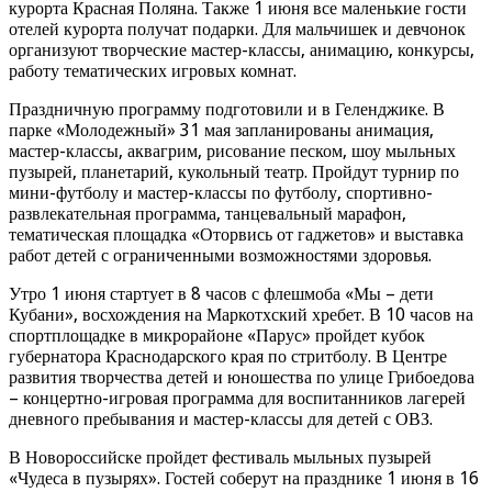
курорта Красная Поляна. Также 1 июня все маленькие гости
отелей курорта получат подарки. Для мальчишек и девчонок
организуют творческие мастер-классы, анимацию, конкурсы,
работу тематических игровых комнат.
Праздничную программу подготовили и в Геленджике. В
парке «Молодежный» 31 мая запланированы анимация,
мастер-классы, аквагрим, рисование песком, шоу мыльных
пузырей, планетарий, кукольный театр. Пройдут турнир по
мини-футболу и мастер-классы по футболу, спортивно-
развлекательная программа, танцевальный марафон,
тематическая площадка «Оторвись от гаджетов» и выставка
работ детей с ограниченными возможностями здоровья.
Утро 1 июня стартует в 8 часов с флешмоба «Мы – дети
Кубани», восхождения на Маркотхский хребет. В 10 часов на
спортплощадке в микрорайоне «Парус» пройдет кубок
губернатора Краснодарского края по стритболу. В Центре
развития творчества детей и юношества по улице Грибоедова
– концертно-игровая программа для воспитанников лагерей
дневного пребывания и мастер-классы для детей с ОВЗ.
В Новороссийске пройдет фестиваль мыльных пузырей
«Чудеса в пузырях». Гостей соберут на празднике 1 июня в 16