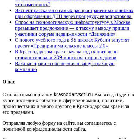
что изменилось?
Эксперт рассказал о самых распространенных ошибках
при оформлении ДТП через процедуру европротокола
Спрос на технологическую инфраструктуру в Москве
превышает предложение — к такому выводу пришли
участники форума недвижимости «Движение»
С нового учебного года в 35 школах Кубани запустят
проект «Предпринимательские классы 2.0»
В Краснодарском крае с начала года капитально
отремонтировали 209 многоквартирных домов
Важные правила обращения в вашу страховую
компанию
О нас
С новостным порталом krasnodarvseti.ru Вы всегда будете в
курсе последних событий в сфере экономики, политики,
происшествиях и много другого в Краснодарском крае и за
его пределами.
Отправляя любую форму на сайте, вы соглашаетесь с
политикой конфиденциальности сайта.