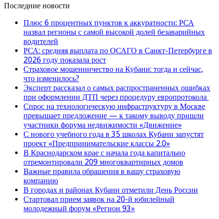
Последние новости
Плюс 6 процентных пунктов к аккуратности: РСА
назвал регионы с самой высокой долей безаварийных
водителей
РСА: средняя выплата по ОСАГО в Санкт-Петербурге в
2026 году показала рост
Страховое мошенничество на Кубани: тогда и сейчас,
что изменилось?
Эксперт рассказал о самых распространенных ошибках
при оформлении ДТП через процедуру европротокола
Спрос на технологическую инфраструктуру в Москве
превышает предложение — к такому выводу пришли
участники форума недвижимости «Движение»
С нового учебного года в 35 школах Кубани запустят
проект «Предпринимательские классы 2.0»
В Краснодарском крае с начала года капитально
отремонтировали 209 многоквартирных домов
Важные правила обращения в вашу страховую
компанию
В городах и районах Кубани отметили День России
Стартовал прием заявок на 20-й юбилейный
молодежный форум «Регион 93»