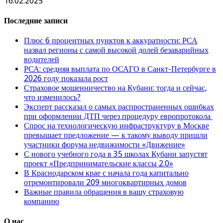
16.02.2025
Последние записи
Плюс 6 процентных пунктов к аккуратности: РСА
назвал регионы с самой высокой долей безаварийных
водителей
РСА: средняя выплата по ОСАГО в Санкт-Петербурге в
2026 году показала рост
Страховое мошенничество на Кубани: тогда и сейчас,
что изменилось?
Эксперт рассказал о самых распространенных ошибках
при оформлении ДТП через процедуру европротокола
Спрос на технологическую инфраструктуру в Москве
превышает предложение — к такому выводу пришли
участники форума недвижимости «Движение»
С нового учебного года в 35 школах Кубани запустят
проект «Предпринимательские классы 2.0»
В Краснодарском крае с начала года капитально
отремонтировали 209 многоквартирных домов
Важные правила обращения в вашу страховую
компанию
О нас